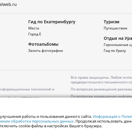
alweb.ru
Гид по Екатеринбургу
Туризм
Места
Путешествия
Город Е
Отдых на Ур
Фотоальбомы
Горнолыжные ц
Залить фотографии
Гид по Уралу
Все права защищены. Любое испол
предварительного письменного со
 информационных технологий и
По вопросам размещения рекламы
По вопросам размещения информ
серия
Эл № ФС77-82000
Пользовательское соглашение на
Политика АО «ЦТВ» в отношении 
 улучшения работы и пользования данного сайта.
Информация о Полити
ошении обработки персональных данных
. Продолжая использовать данн
тключить cookie-файлы в настройках Вашего браузера.