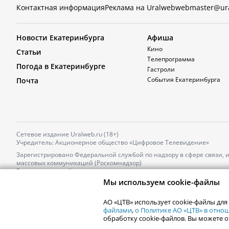
Контактная информация
Реклама на Uralweb
webmaster@ur
Новости Екатеринбурга
Афиша
Кино
Статьи
Телепрограмма
Погода в Екатеринбурге
Гастроли
События Екатеринбурга
Почта
Сетевое издание Uralweb.ru (18+)
Учредитель: Акционерное общество «Цифровое Телевидение»
Зарегистрировано Федеральной службой по надзору в сфере связи,
массовых коммуникаций (Роскомнадзор)
Регистрационный номер и дата принятия решения о регистрации: 
от 18.10.2021 г.
Мы используем cookie-файлы
Главный редактор: Новокшонова Марина Аркадьевна,
Телефон редакции:
+7 (912) 244-87-87
,
АО «ЦТВ» использует cookie-файлы для
Электронный адрес редакции:
news@uralweb.ru
файлами
,
о Политике АО «ЦТВ» в отн
обработку cookie-файлов. Вы можете о