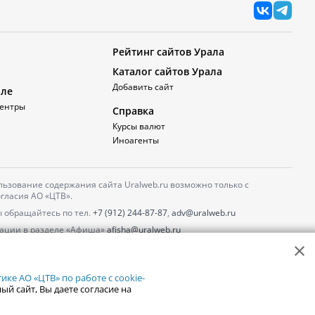
Рейтинг сайтов Урала
Каталог сайтов Урала
Добавить сайт
але
ентры
Справка
Курсы валют
Иноагенты
ьзование содержания сайта Uralweb.ru возможно только с
гласия АО «ЦТВ».
 обращайтесь по тел.
+7 (912) 244-87-87
,
adv@uralweb.ru
ации в разделе «Афиша»
afisha@uralweb.ru
 использование сайта
обработки персональных данных
ке АО «ЦТВ» по работе с cookie-
ый сайт, Вы даете согласие на