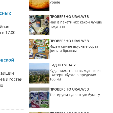
Урале
есных
ПРОВЕРЕНО URALWEB
Чай в пакетиках: какой лучше
ейная
покупать
 в 17:00.
ПРОВЕРЕНО URALWEB
Ищем самые вкусные сорта
феты и брынзы
овской
ГИД ПО УРАЛУ
Куда поехать на выходные из
ижайший
Екатеринбурга в пределах
ев и гостей
100 км
но
ПРОВЕРЕНО URALWEB
Тестируем туалетную бумагу