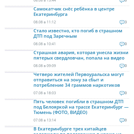
08.08 в 13:44
0
Самокатчик снёс ребёнка в центре
Екатеринбурга
08.08 в 11:12
3
Стало известно, кто погиб в страшном
ДТП под Заречным
08.08 в 10:41
0
Страшная авария, которая унесла жизни
пятерых свердловчан, попала на видео
08.08 в 09:09
0
Четверо жителей Первоуральска могут
отправиться на зону за сбыт и
потребление 34 граммов наркотиков
07.08 в 18:03
0
Пять человек погибли в страшном ДТП
под Белояркой на трассе Екатеринбург —
Тюмень (ФОТО, ВИДЕО)
07.08 в 13:14
0
В Екатеринбурге трех китайцев
задержали по подозрению в краже на