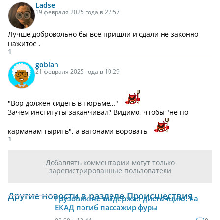
Ladse
19 февраля 2025 года в 22:57
Лучше добровольно бы все пришли и сдали не законно
нажитое .
1
goblan
21 февраля 2025 года в 10:29
"Вор должен сидеть в тюрьме…"
Зачем институты заканчивал? Видимо, чтобы "не по
карманам тырить", а вагонами воровать
1
Добавлять комментарии могут только
зарегистрированные пользователи
Другие новости в разделе Происшествия
Грузовик не выдержал дистанцию: на
ЕКАД погиб пассажир фуры