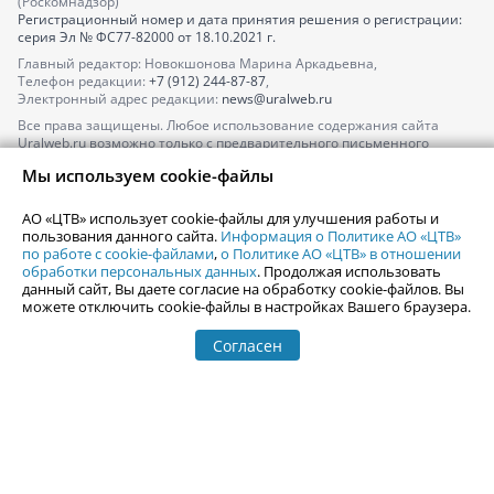
(Роскомнадзор)
Регистрационный номер и дата принятия решения о регистрации:
серия
Эл № ФС77-82000
от 18.10.2021 г.
Главный редактор: Новокшонова Марина Аркадьевна,
Телефон редакции:
+7 (912) 244-87-87
,
Электронный адрес редакции:
news@uralweb.ru
Все права защищены. Любое использование содержания сайта
Uralweb.ru возможно только с предварительного письменного
согласия АО «ЦТВ».
Мы используем cookie-файлы
По вопросам размещения рекламы обращайтесь по тел.
+7 (912) 244-
87-87
,
adv@uralweb.ru
АО «ЦТВ» использует cookie-файлы для улучшения работы и
По вопросам размещения информации в разделе «Афиша»
пользования данного сайта.
Информация о Политике АО «ЦТВ»
afisha@uralweb.ru
по работе с cookie-файлами
,
о Политике АО «ЦТВ» в отношении
обработки персональных данных
. Продолжая использовать
Пользовательское соглашение на использование сайта
данный сайт, Вы даете согласие на обработку cookie-файлов. Вы
Политика АО «ЦТВ» в отношении обработки персональных данных
можете отключить cookie-файлы в настройках Вашего браузера.
Согласен
© 2006-
2026
Uralweb.ru
18+