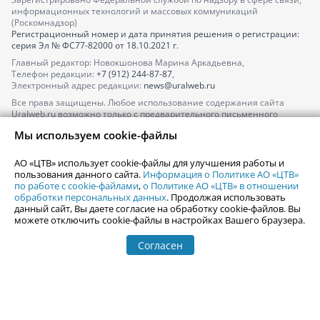
информационных технологий и массовых коммуникаций
(Роскомнадзор)
Регистрационный номер и дата принятия решения о регистрации:
серия
Эл № ФС77-82000
от 18.10.2021 г.
Главный редактор: Новокшонова Марина Аркадьевна,
Телефон редакции:
+7 (912) 244-87-87
,
Электронный адрес редакции:
news@uralweb.ru
Все права защищены. Любое использование содержания сайта
Uralweb.ru возможно только с предварительного письменного
согласия АО «ЦТВ».
Мы используем cookie-файлы
По вопросам размещения рекламы обращайтесь по тел.
+7 (912) 244-
87-87
,
adv@uralweb.ru
АО «ЦТВ» использует cookie-файлы для улучшения работы и
По вопросам размещения информации в разделе «Афиша»
пользования данного сайта.
Информация о Политике АО «ЦТВ»
afisha@uralweb.ru
по работе с cookie-файлами
,
о Политике АО «ЦТВ» в отношении
обработки персональных данных
. Продолжая использовать
Пользовательское соглашение на использование сайта
данный сайт, Вы даете согласие на обработку cookie-файлов. Вы
Политика АО «ЦТВ» в отношении обработки персональных данных
можете отключить cookie-файлы в настройках Вашего браузера.
Согласен
© 2006-
2026
Uralweb.ru
18+