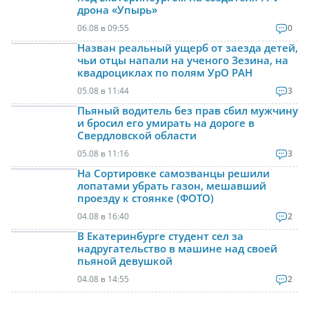
дрона «Упырь»
06.08 в 09:55
0
Назван реальный ущерб от заезда детей,
чьи отцы напали на ученого Зезина, на
квадроциклах по полям УрО РАН
05.08 в 11:44
3
Пьяный водитель без прав сбил мужчину
и бросил его умирать на дороге в
Свердловской области
05.08 в 11:16
3
На Сортировке самозванцы решили
лопатами убрать газон, мешавший
проезду к стоянке (ФОТО)
04.08 в 16:40
2
В Екатеринбурге студент сел за
надругательство в машине над своей
пьяной девушкой
04.08 в 14:55
2