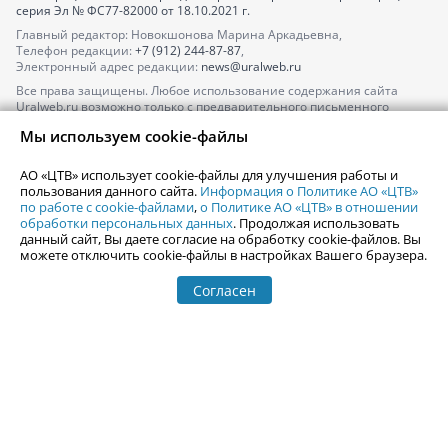
серия
Эл № ФС77-82000
от 18.10.2021 г.
Главный редактор: Новокшонова Марина Аркадьевна,
Телефон редакции:
+7 (912) 244-87-87
,
Электронный адрес редакции:
news@uralweb.ru
Все права защищены. Любое использование содержания сайта
Uralweb.ru возможно только с предварительного письменного
согласия АО «ЦТВ».
Мы используем cookie-файлы
По вопросам размещения рекламы обращайтесь по тел.
+7 (912) 244-
87-87
,
adv@uralweb.ru
АО «ЦТВ» использует cookie-файлы для улучшения работы и
По вопросам размещения информации в разделе «Афиша»
пользования данного сайта.
Информация о Политике АО «ЦТВ»
afisha@uralweb.ru
по работе с cookie-файлами
,
о Политике АО «ЦТВ» в отношении
обработки персональных данных
. Продолжая использовать
Пользовательское соглашение на использование сайта
данный сайт, Вы даете согласие на обработку cookie-файлов. Вы
Политика АО «ЦТВ» в отношении обработки персональных данных
можете отключить cookie-файлы в настройках Вашего браузера.
Согласен
© 2006-
2026
Uralweb.ru
18+