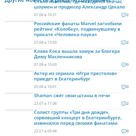
Стало известно, где находится сейчас
шоумен и продюсер Александр Цекало
07.08 в 16:31
2
Российские фанаты Marvel загнобили
рейтинг «Колобку», подвинувшему в
прокате «Человека-паука»
07.08 в 13:50
2
Клава Кока вышла замуж за блогера
Диму Масленникова
07.08 в 10:00
0
Актер из сериала «Игра престолов»
приедет в Екатеринбург
05.08 в 10:01
0
Shaman сжёг свои штаны в печи
23.07 в 17:38
2
Солист группы «Три дня дождя»,
сорвавший концерт в Екатеринбурге,
извинился перед своими фанатами
22.07 в 09:48
0