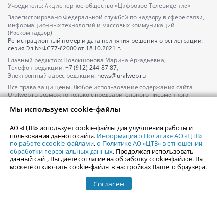
Учредитель: Акционерное общество «Цифровое Телевидение»
Зарегистрировано Федеральной службой по надзору в сфере связи,
информационных технологий и массовых коммуникаций
(Роскомнадзор)
Регистрационный номер и дата принятия решения о регистрации:
серия
Эл № ФС77-82000
от 18.10.2021 г.
Главный редактор: Новокшонова Марина Аркадьевна,
Телефон редакции:
+7 (912) 244-87-87
,
Электронный адрес редакции:
news@uralweb.ru
Все права защищены. Любое использование содержания сайта
Uralweb.ru возможно только с предварительного письменного
согласия АО «ЦТВ».
Мы используем cookie-файлы
По вопросам размещения рекламы обращайтесь по тел.
+7 (912) 244-
87-87
,
adv@uralweb.ru
АО «ЦТВ» использует cookie-файлы для улучшения работы и
По вопросам размещения информации в разделе «Афиша»
пользования данного сайта.
Информация о Политике АО «ЦТВ»
afisha@uralweb.ru
по работе с cookie-файлами
,
о Политике АО «ЦТВ» в отношении
обработки персональных данных
. Продолжая использовать
Пользовательское соглашение на использование сайта
данный сайт, Вы даете согласие на обработку cookie-файлов. Вы
Политика АО «ЦТВ» в отношении обработки персональных данных
можете отключить cookie-файлы в настройках Вашего браузера.
Согласен
© 2006-
2026
Uralweb.ru
18+