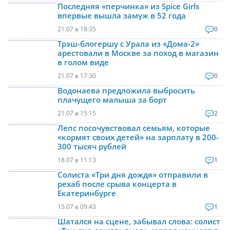
Последняя «перчинка» из Spice Girls
впервые вышла замуж в 52 года
21.07 в 18:35
0
Трэш-блогершу с Урала из «Дома-2»
арестовали в Москве за поход в магазин
в голом виде
21.07 в 17:30
0
Водонаева предложила выбросить
плачущего малыша за борт
21.07 в 15:15
2
Лепс посочувствовал семьям, которые
«кормят своих детей» на зарплату в 200-
300 тысяч рублей
18.07 в 11:13
1
Солиста «Три дня дождя» отправили в
рехаб после срыва концерта в
Екатеринбурге
15.07 в 09:43
1
Шатался на сцене, забывал слова: солист