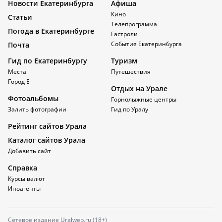
Новости Екатеринбурга
Афиша
Кино
Статьи
Телепрограмма
Погода в Екатеринбурге
Гастроли
События Екатеринбурга
Почта
Гид по Екатеринбургу
Туризм
Места
Путешествия
Город Е
Отдых на Урале
Фотоальбомы
Горнолыжные центры
Залить фотографии
Гид по Уралу
Рейтинг сайтов Урала
Каталог сайтов Урала
Добавить сайт
Справка
Курсы валют
Иноагенты
Сетевое издание Uralweb.ru (18+)