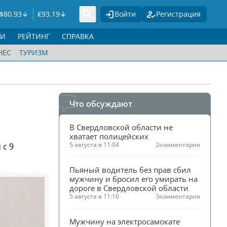
$
80.93
€
93.19
Войти
Регистрация
ГИ
РЕЙТИНГ
СПРАВКА
НЕС
ТУРИЗМ
Что обсуждают
В Свердловской области не 
хватает полицейских
5 августа в 11:04
2
комментария
 с 9
Пьяный водитель без прав сбил 
мужчину и бросил его умирать на 
дороге в Свердловской области
5 августа в 11:16
3
комментария
Мужчину на электросамокате 