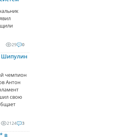
чальник
явил
бщили
29
0
н Шипулин
ий чемпион
вов Антон
рламент
ршил свою
общает
2124
3
* в