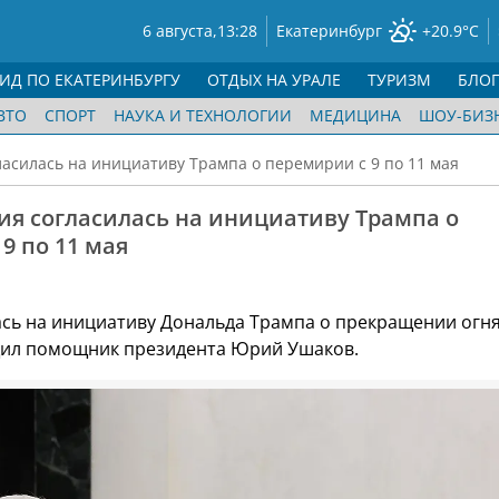
6 августа,
13:28
Екатеринбург
+20.9°C
ГИД ПО ЕКАТЕРИНБУРГУ
ОТДЫХ НА УРАЛЕ
ТУРИЗМ
БЛО
ВТО
СПОРТ
НАУКА И ТЕХНОЛОГИИ
МЕДИЦИНА
ШОУ-БИЗ
ласилась на инициативу Трампа о перемирии с 9 по 11 мая
ия согласилась на инициативу Трампа о
9 по 11 мая
ась на инициативу Дональда Трампа о прекращении огня
щил помощник президента Юрий Ушаков.