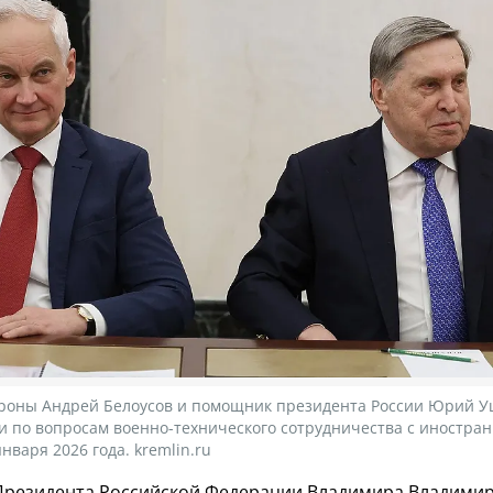
роны Андрей Белоусов и помощник президента России Юрий У
и по вопросам военно-технического сотрудничества с иностра
нваря 2026 года. kremlin.ru
Президента Российской Федерации Владимира Владими