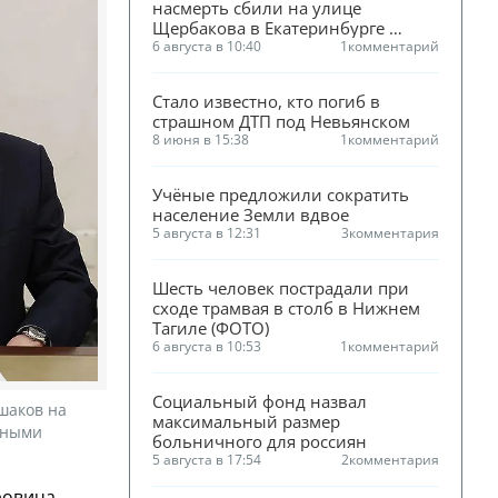
насмерть сбили на улице 
Щербакова в Екатеринбурге 
(ФОТО)
6 августа в 10:40
1
комментарий
Стало известно, кто погиб в 
страшном ДТП под Невьянском
8 июня в 15:38
1
комментарий
Учёные предложили сократить 
население Земли вдвое
5 августа в 12:31
3
комментария
Шесть человек пострадали при 
сходе трамвая в столб в Нижнем 
Тагиле (ФОТО)
6 августа в 10:53
1
комментарий
Социальный фонд назвал 
шаков на
максимальный размер 
нными
больничного для россиян
5 августа в 17:54
2
комментария
ровича