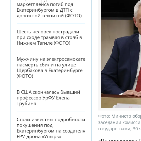
маркетплейса погиб под 
Екатеринбургом в ДТП с 
дорожной техникой (ФОТО)
Шесть человек пострадали 
при сходе трамвая в столб в 
Нижнем Тагиле (ФОТО)
Мужчину на электросамокате 
насмерть сбили на улице 
Щербакова в Екатеринбурге 
(ФОТО)
В США скончалась бывший 
профессор УрФУ Елена 
Трубина
Фото:
Министр обо
Стали известны подробности 
заседании комисси
покушения под 
государствами, 30 я
Екатеринбургом на создателя 
FPV-дрона «Упырь»
«По поручению 