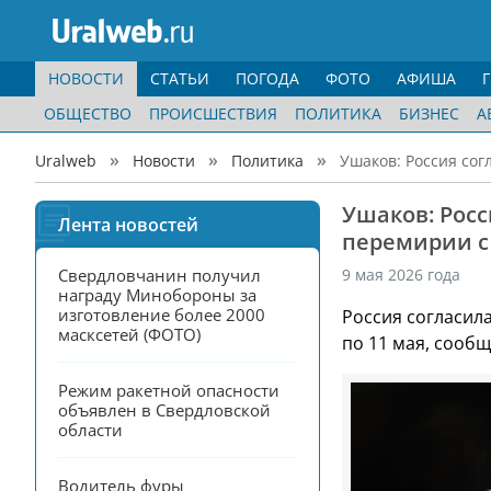
НОВОСТИ
СТАТЬИ
ПОГОДА
ФОТО
АФИША
ОБЩЕСТВО
ПРОИСШЕСТВИЯ
ПОЛИТИКА
БИЗНЕС
А
Uralweb
Новости
Политика
Ушаков: Россия сог
Ушаков: Росс
Лента новостей
перемирии с 
Свердловчанин получил 
9 мая 2026 года
награду Минобороны за 
изготовление более 2000 
Россия согласил
масксетей (ФОТО)
по 11 мая, сооб
Режим ракетной опасности 
объявлен в Свердловской 
области
Водитель фуры 