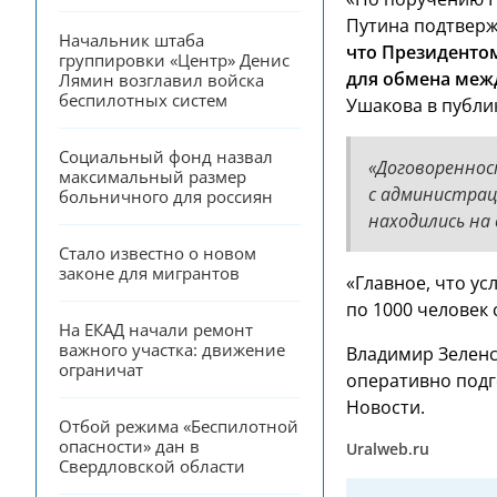
Путина подтвер
Начальник штаба 
что Президенто
группировки «Центр» Денис 
для обмена меж
Лямин возглавил войска 
беспилотных систем
Ушакова в публик
Социальный фонд назвал 
«Договореннос
максимальный размер 
с администрац
больничного для россиян
находились на
Стало известно о новом 
законе для мигрантов
«Главное, что у
по 1000 человек 
На ЕКАД начали ремонт 
важного участка: движение 
Владимир Зеленс
ограничат
оперативно подг
Новости.
Отбой режима «Беспилотной 
опасности» дан в 
Uralweb.ru
Свердловской области