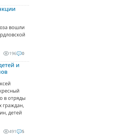
нкции
оюза вошли
ердловской
196
0
детей и
нов
ксей
скресный
о в отряды
х граждан,
ин, детей
491
5