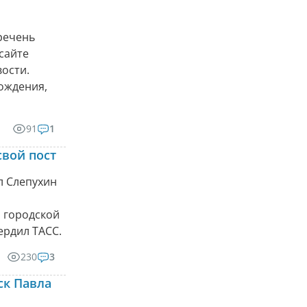
речень
сайте
ости.
рождения,
91
1
свой пост
л Слепухин
 городской
ердил ТАСС.
230
3
ск Павла