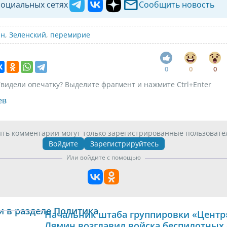
социальных сетях
Сообщить новость
ин
,
Зеленский
,
перемирие
0
0
0
видели опечатку? Выделите фрагмент и нажмите Ctrl+Enter
ев
ять комментарии могут только зарегистрированные пользовате
Войдите
Зарегистрируйтесь
Или войдите с помощью
и в разделе Политика
Начальник штаба группировки «Центр
Лямин возглавил войска беспилотных