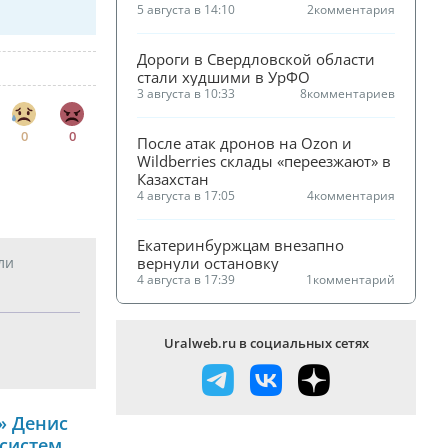
5 августа в 14:10
2
комментария
Дороги в Свердловской области 
стали худшими в УрФО
3 августа в 10:33
8
комментариев
0
0
После атак дронов на Ozon и 
Wildberries склады «переезжают» в 
Казахстан
4 августа в 17:05
4
комментария
Екатеринбуржцам внезапно 
вернули остановку
ли
4 августа в 17:39
1
комментарий
Uralweb.ru в социальных сетях
» Денис
 систем