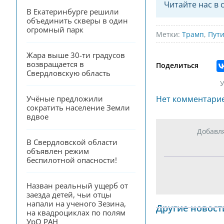
Читайте нас в 
В Екатеринбурге решили 
объединить скверы в один 
огромный парк
Метки:
Трамп
,
Пут
Жара выше 30-ти градусов 
возвращается в 
Поделиться
Свердловскую область
У
Учёные предложили 
Нет комментари
сократить население Земли 
вдвое
Добавл
В Свердловской области 
объявлен режим 
беспилотной опасности!
Назван реальный ущерб от 
заезда детей, чьи отцы 
напали на ученого Зезина, 
Другие новост
на квадроциклах по полям 
УрО РАН