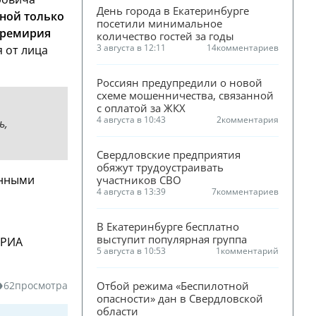
День города в Екатеринбурге 
ной только
посетили минимальное 
еремирия
количество гостей за годы
3 августа в 12:11
14
комментариев
я от лица
Россиян предупредили о новой 
схеме мошенничества, связанной 
с оплатой за ЖКХ
4 августа в 10:43
2
комментария
ь,
Свердловские предприятия 
обяжут трудоустраивать 
енными
участников СВО
4 августа в 13:39
7
комментариев
В Екатеринбурге бесплатно 
выступит популярная группа
 РИА
5 августа в 10:53
1
комментарий
Отбой режима «Беспилотной 
62
просмотра
опасности» дан в Свердловской 
области