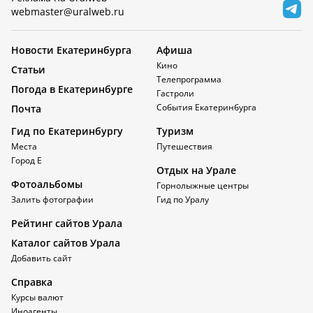
webmaster@uralweb.ru
Новости Екатеринбурга
Афиша
Кино
Статьи
Телепрограмма
Погода в Екатеринбурге
Гастроли
События Екатеринбурга
Почта
Гид по Екатеринбургу
Туризм
Места
Путешествия
Город Е
Отдых на Урале
Фотоальбомы
Горнолыжные центры
Залить фотографии
Гид по Уралу
Рейтинг сайтов Урала
Каталог сайтов Урала
Добавить сайт
Справка
Курсы валют
Иноагенты