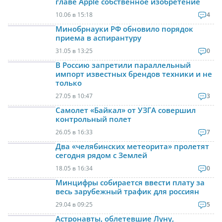
главе Apple собственное изобретение
10.06 в 15:18
4
Минобрнауки РФ обновило порядок
приема в аспирантуру
31.05 в 13:25
0
В Россию запретили параллельный
импорт известных брендов техники и не
только
27.05 в 10:47
3
Самолет «Байкал» от УЗГА совершил
контрольный полет
26.05 в 16:33
7
Два «челябинских метеорита» пролетят
сегодня рядом с Землей
18.05 в 16:34
0
Минцифры собирается ввести плату за
весь зарубежный трафик для россиян
29.04 в 09:25
5
Астронавты, облетевшие Луну,