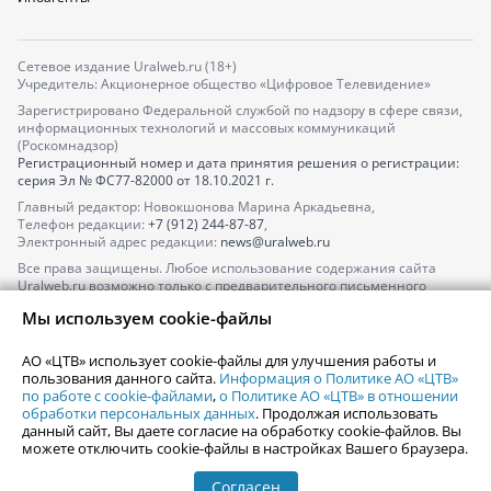
Сетевое издание Uralweb.ru (18+)
Учредитель: Акционерное общество «Цифровое Телевидение»
Зарегистрировано Федеральной службой по надзору в сфере связи,
информационных технологий и массовых коммуникаций
(Роскомнадзор)
Регистрационный номер и дата принятия решения о регистрации:
серия
Эл № ФС77-82000
от 18.10.2021 г.
Главный редактор: Новокшонова Марина Аркадьевна,
Телефон редакции:
+7 (912) 244-87-87
,
Электронный адрес редакции:
news@uralweb.ru
Все права защищены. Любое использование содержания сайта
Uralweb.ru возможно только с предварительного письменного
согласия АО «ЦТВ».
Мы используем cookie-файлы
По вопросам размещения рекламы обращайтесь по тел.
+7 (912) 244-
87-87
,
adv@uralweb.ru
АО «ЦТВ» использует cookie-файлы для улучшения работы и
По вопросам размещения информации в разделе «Афиша»
пользования данного сайта.
Информация о Политике АО «ЦТВ»
afisha@uralweb.ru
по работе с cookie-файлами
,
о Политике АО «ЦТВ» в отношении
обработки персональных данных
. Продолжая использовать
Пользовательское соглашение на использование сайта
данный сайт, Вы даете согласие на обработку cookie-файлов. Вы
Политика АО «ЦТВ» в отношении обработки персональных данных
можете отключить cookie-файлы в настройках Вашего браузера.
Согласен