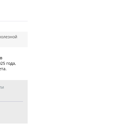
полезной
 в
25 года,
ета.
ли