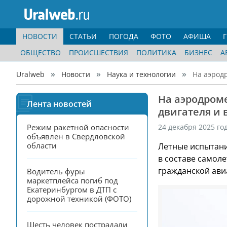
НОВОСТИ
СТАТЬИ
ПОГОДА
ФОТО
АФИША
ОБЩЕСТВО
ПРОИСШЕСТВИЯ
ПОЛИТИКА
БИЗНЕС
А
Uralweb
Новости
Наука и технологии
На аэрод
На аэродром
Лента новостей
двигателя и 
Режим ракетной опасности 
24 декабря 2025 го
объявлен в Свердловской 
области
Летные испытани
в составе самоле
гражданской ави
Водитель фуры 
маркетплейса погиб под 
Екатеринбургом в ДТП с 
дорожной техникой (ФОТО)
Шесть человек пострадали 