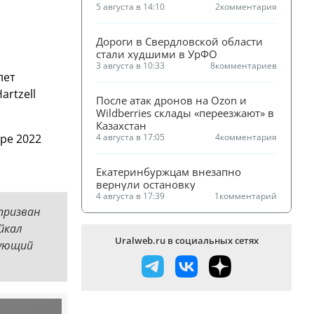
5 августа в 14:10
2
комментария
Дороги в Свердловской области 
стали худшими в УрФО
3 августа в 10:33
8
комментариев
лет
artzell
После атак дронов на Ozon и 
Wildberries склады «переезжают» в 
Казахстан
ре 2022
4 августа в 17:05
4
комментария
Екатеринбуржцам внезапно 
вернули остановку
4 августа в 17:39
1
комментарий
призван
йкал
Uralweb.ru в социальных сетях
вующий