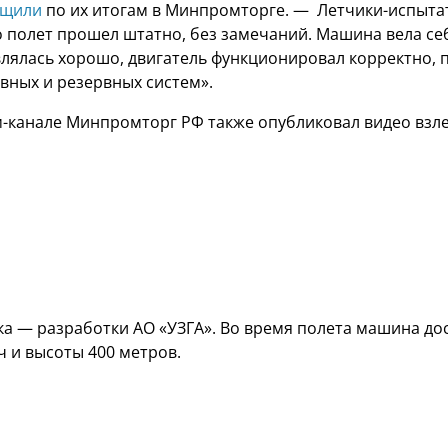
бщили
по их итогам в Минпромторге. — Летчики-испыта
о полет прошел штатно, без замечаний. Машина вела се
влялась хорошо, двигатель функционировал корректно, 
вных и резервных систем».
м-канале Минпромторг РФ также опубликовал видео взле
ка — разработки АО «УЗГА». Во время полета машина до
ч и высоты 400 метров.