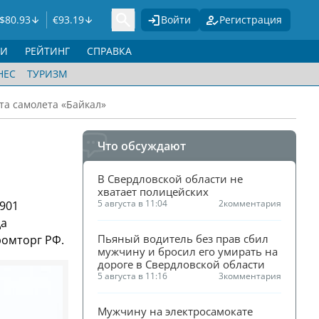
$
80.93
€
93.19
Войти
Регистрация
ГИ
РЕЙТИНГ
СПРАВКА
НЕС
ТУРИЗМ
та самолета «Байкал»
Что обсуждают
В Свердловской области не 
хватает полицейских
5 августа в 11:04
2
комментария
-901
да
Пьяный водитель без прав сбил 
ромторг РФ.
мужчину и бросил его умирать на 
дороге в Свердловской области
5 августа в 11:16
3
комментария
Мужчину на электросамокате 