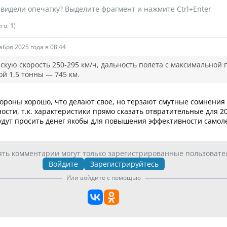
видели опечатку? Выделите фрагмент и нажмите Ctrl+Enter
его:
1
)
абря 2025 года в 08:44
скую скорость 250-295 км/ч, дальность полета с максимальной 
ой 1,5 тонны — 745 км.
тороны хорошо, что делают свое, но терзают смутные сомнения
ости, т.к. характеристики прямо сказать отвратительные для 20
удут просить денег якобы для повышения эффективности самол
ять комментарии могут только зарегистрированные пользовате
Войдите
Зарегистрируйтесь
Или войдите с помощью