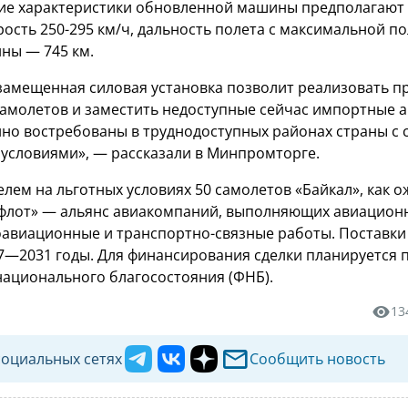
ие характеристики обновленной машины предполагают
рость 250-295 км/ч, дальность полета с максимальной п
нны — 745 км.
амещенная силовая установка позволит реализовать п
амолетов и заместить недоступные сейчас импортные а
но востребованы в труднодоступных районах страны с
условиями», — рассказали в Минпромторге.
лем на льготных условиях 50 самолетов «Байкал», как о
флот» — альянс авиакомпаний, выполняющих авиацион
оавиационные и транспортно-связные работы. Поставк
7—2031 годы. Для финансирования сделки планируется 
национального благосостояния (ФНБ).
13
социальных сетях
Сообщить новость