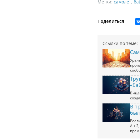
Метки:
самолет
,
ба
Поделиться
Ссылки по теме:
Сам
Урал
прои
сооб
Тру
«Ба
Вице
созд
В п
был
Реал
Ан-2,
прем