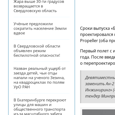
Жара выше 30-ти градусов 
возвращается в 
Свердловскую область
Учёные предложили 
Сроки выпуска «
сократить население Земли 
вдвое
проектировался н
Propeller (оба п
В Свердловской области 
Первый полет с 
объявлен режим 
беспилотной опасности!
года. После вве
о перепроектиро
Назван реальный ущерб от 
заезда детей, чьи отцы 
Девятиместный
напали на ученого Зезина, 
на квадроциклах по полям 
заменить Ан-2 
УрО РАН
Инжиниринг» (
тендер Минпр
В Екатеринбурге перекроют 
улицы для машин и 
общественного транспорта 
из-за масштабного забега