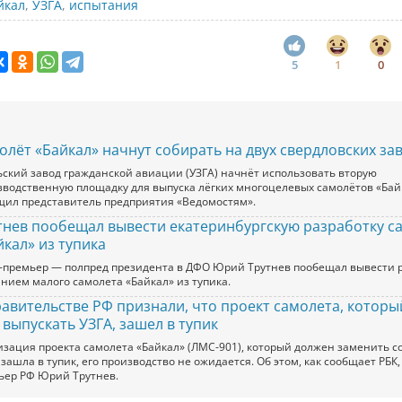
йкал
,
УЗГА
,
испытания
5
1
0
олёт «Байкал» начнут собирать на двух свердловских за
ьский завод гражданской авиации (УЗГА) начнёт использовать вторую
зводственную площадку для выпуска лёгких многоцелевых самолётов «Бай
щил представитель предприятия «Ведомостям».
тнев пообещал вывести екатеринбургскую разработку с
йкал» из тупика
-премьер — полпред президента в ДФО Юрий Трутнев пообещал вывести р
анием малого самолета «Байкал» из тупика.
равительстве РФ признали, что проект самолета, котор
 выпускать УЗГА, зашел в тупик
изация проекта самолета «Байкал» (ЛМС-901), который должен заменить с
 зашла в тупик, его производство не ожидается. Об этом, как сообщает РБК,
ьер РФ Юрий Трутнев.