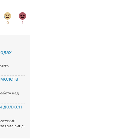
0
1
водах
кал»,
амолета
аботу над
ый должен
оветский
 заявил вице-