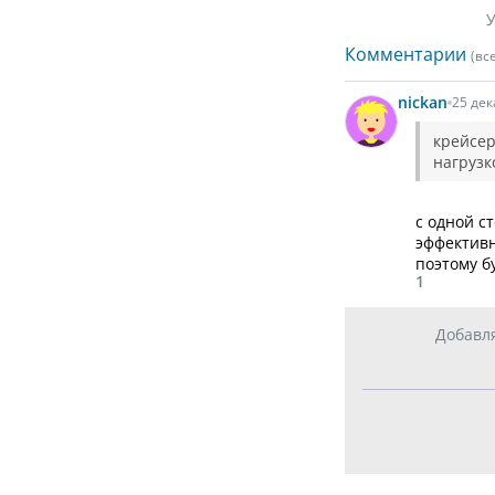
У
Комментарии
(вс
nickan
25 дек
крейсер
нагрузк
с одной с
эффективн
поэтому б
1
Добавл