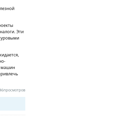
олезной
роекты
налоги. Эти
 суровыми
жидается,
но-
и машин
привлечь
46
просмотров