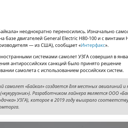
Байкала» неоднократно переносились. Изначально само
а базе двигателей General Electric H80-100 и с винтами H
роизводителя — из США), сообщает «
Интерфакс
».
иностранными системами самолет УЗГА совершил в янва
дения антироссийских санкций было принято решение
вании самолета с использованием российских систем.
 самолет «Байкал» создается для местных авиалиний и 
(«кукурузник»). Разработчиком лайнера является ООО «Ба
«дочка» УЗГА), которое в 2019 году выиграло соответст
омторга.