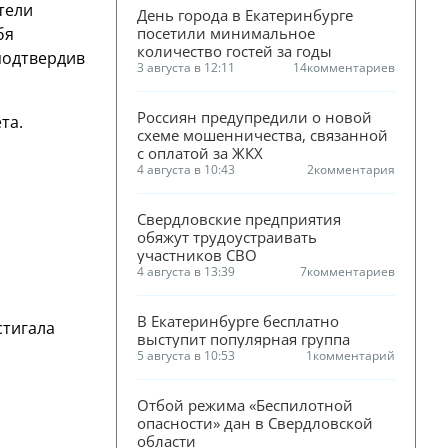
тели
День города в Екатеринбурге 
бя
посетили минимальное 
количество гостей за годы
подтвердив
3 августа в 12:11
14
комментариев
Россиян предупредили о новой 
та.
схеме мошенничества, связанной 
с оплатой за ЖКХ
4 августа в 10:43
2
комментария
Свердловские предприятия 
обяжут трудоустраивать 
участников СВО
4 августа в 13:39
7
комментариев
В Екатеринбурге бесплатно 
стигала
выступит популярная группа
5 августа в 10:53
1
комментарий
Отбой режима «Беспилотной 
опасности» дан в Свердловской 
области