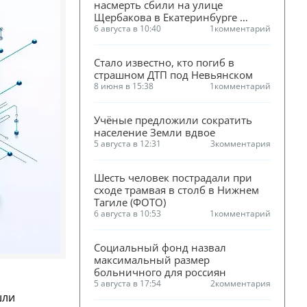
насмерть сбили на улице 
Щербакова в Екатеринбурге 
(ФОТО)
6 августа в 10:40
1
комментарий
Стало известно, кто погиб в 
страшном ДТП под Невьянском
8 июня в 15:38
1
комментарий
Учёные предложили сократить 
население Земли вдвое
5 августа в 12:31
3
комментария
Шесть человек пострадали при 
сходе трамвая в столб в Нижнем 
Тагиле (ФОТО)
6 августа в 10:53
1
комментарий
Социальный фонд назвал 
максимальный размер 
больничного для россиян
5 августа в 17:54
2
комментария
шли