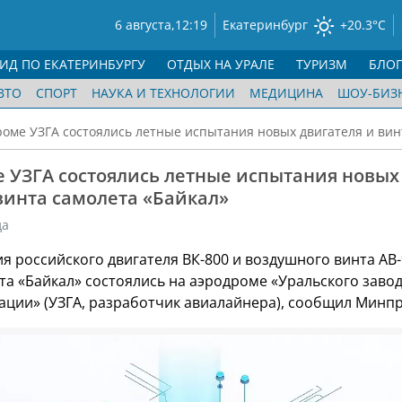
6 августа,
12:19
Екатеринбург
+20.3°C
ГИД ПО ЕКАТЕРИНБУРГУ
ОТДЫХ НА УРАЛЕ
ТУРИЗМ
БЛО
ВТО
СПОРТ
НАУКА И ТЕХНОЛОГИИ
МЕДИЦИНА
ШОУ-БИЗ
роме УЗГА состоялись летные испытания новых двигателя и вин
е УЗГА состоялись летные испытания новых
винта самолета «Байкал»
да
я российского двигателя ВК-800 и воздушного винта АВ
та «Байкал» состоялись на аэродроме «Уральского заво
ации» (УЗГА, разработчик авиалайнера), сообщил Минп