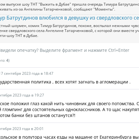
вом выпуске шоу ТНТ "Выжить в Дубае" пришла очередь Тимура Батрутдин
живать из-за Ангелины Татарченковой, сообщают "Моменты".
ур Батрутдинов влюбился в девушку из свердловского с
стный шоумен, комик Тимур Батрутдинов, похоже, воспылал нежными чувс
енке свердловского села Ангелине Татарченковой, с которой они вместе у
ити-шоу ТНТ в Дубае.
видели опечатку? Выделите фрагмент и нажмите Ctrl+Enter
его:
4
)
17 сентября 2023 года в 18:47
сударственная политика , всех хотят загнать в агломерации .
нтября 2023 года в 19:27
ское положил глаз какой нить чиновник для своего потомства. 
 глэмпинг для состоятельных одноклассников. А то щас накупят
потом банки без штанов останутся?!
нтября 2023 года в 20:01
ольское в полутора часах езды на машине от Екатеринбурга в