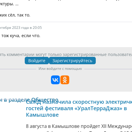
ктуры. …
ких сёл, так то.
нтября 2023 года в 20:05
 тож куча, если что.
ять комментарии могут только зарегистрированные пользовате
Войдите
Зарегистрируйтесь
Или войдите с помощью
и в разделе Общество
СвЖД назначила скоростную электричк
гостей фестиваля «УралТерраДжаз» в
Камышлове
8 августа в Камышлове пройдет XII Междуна