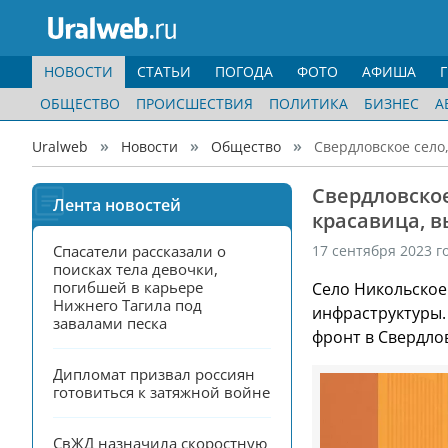
НОВОСТИ
СТАТЬИ
ПОГОДА
ФОТО
АФИША
ОБЩЕСТВО
ПРОИСШЕСТВИЯ
ПОЛИТИКА
БИЗНЕС
А
Uralweb
Новости
Общество
Свердловское село
Свердловское
Лента новостей
красавица, 
Спасатели рассказали о 
17 сентября 2023 г
поисках тела девочки, 
погибшей в карьере 
Село Никольское
Нижнего Тагила под 
инфраструктуры.
завалами песка
фронт в Свердло
Дипломат призвал россиян 
готовиться к затяжной войне
СвЖД назначила скоростную 