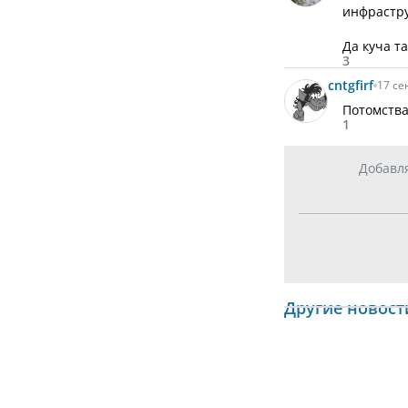
инфрастру
Да куча та
3
cntgfirf
17 се
Потомства
1
Добавл
Другие новост