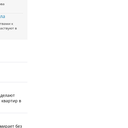
ова
ела
твами к
частвуют в
Сделают
 квартир в
ымирает без