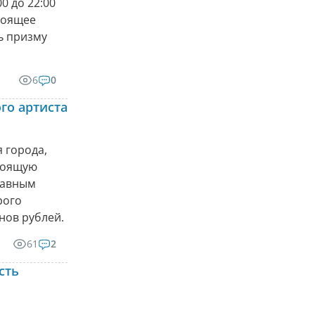
0 до 22:00
тоящее
ь призму
6
0
го артиста
 города,
стоящую
главным
рого
нов рублей.
61
2
сть