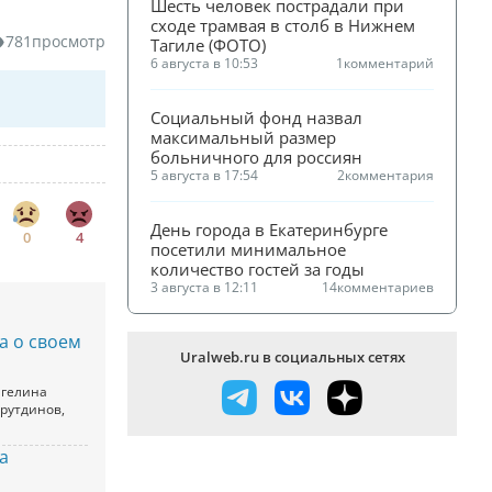
Шесть человек пострадали при 
сходе трамвая в столб в Нижнем 
781
просмотр
Тагиле (ФОТО)
6 августа в 10:53
1
комментарий
Социальный фонд назвал 
максимальный размер 
больничного для россиян
5 августа в 17:54
2
комментария
День города в Екатеринбурге 
0
4
посетили минимальное 
количество гостей за годы
3 августа в 12:11
14
комментариев
а о своем
Uralweb.ru в социальных сетях
нгелина
рутдинов,
а