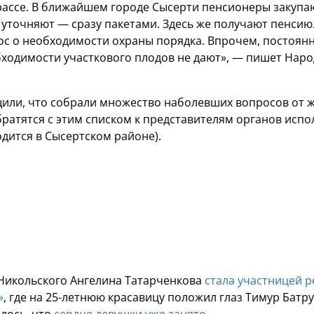
рассе. В ближайшем городе Сысерти пенсионеры закупа
 уточняют — сразу пакетами. Здесь же получают пенсию.
с о необходимости охраны порядка. Впрочем, постоян
ходимости участкового плодов не дают», — пишет Нар
или, что собрали множество наболевших вопросов от 
братятся с этим списком к представителям органов исп
одится в Сысертском районе).
Никольского Ангелина Татарченкова
стала участницей 
»
, где на 25-летнюю красавицу положил глаз Тимур Батр
лось, что
сердце девушки уже занято
.