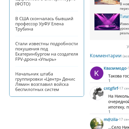
(ФОТО)
В но
пере
Тим
В США скончалась бывший 
профессор УрФУ Елена 
Изве
урож
Трубина
реал
Стали известны подробности 
У
покушения под 
Екатеринбургом на создателя 
Комментарии
(вс
FPV-дрона «Упырь»
Квазимодо
Начальник штаба 
Такова го
группировки «Центр» Денис 
1
Лямин возглавил войска 
cntgfirf
17 се
беспилотных систем
На Николь
очередной
ипотеку, 
1
m@zila
17 се
…Село Ник