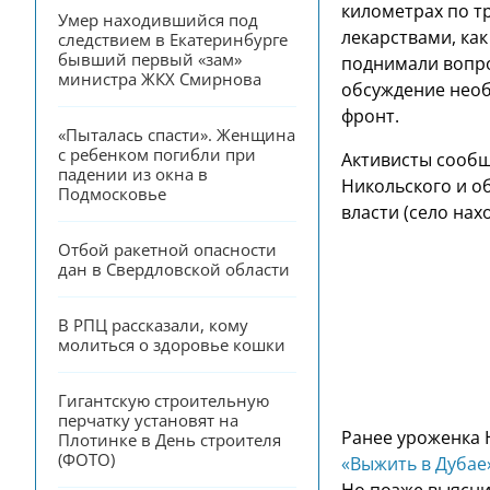
километрах по т
Умер находившийся под 
лекарствами, как
следствием в Екатеринбурге 
бывший первый «зам» 
поднимали вопро
министра ЖКХ Смирнова
обсуждение необ
фронт.
«Пыталась спасти». Женщина 
с ребенком погибли при 
Активисты сообщ
падении из окна в 
Никольского и о
Подмосковье
власти (село нах
Отбой ракетной опасности 
дан в Свердловской области
В РПЦ рассказали, кому 
молиться о здоровье кошки
Гигантскую строительную 
перчатку установят на 
Ранее уроженка 
Плотинке в День строителя 
(ФОТО)
«Выжить в Дубае
Но позже выясни