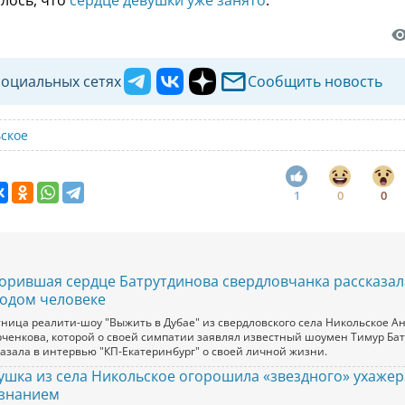
социальных сетях
Сообщить новость
ьское
1
0
0
орившая сердце Батрутдинова свердловчанка рассказал
одом человеке
тница реалити-шоу "Выжить в Дубае" из свердловского села Никольское А
рченкова, которой о своей симпатии заявлял известный шоумен Тимур Бат
казала в интервью "КП-Екатеринбург" о своей личной жизни.
ушка из села Никольское огорошила «звездного» ухажер
знанием