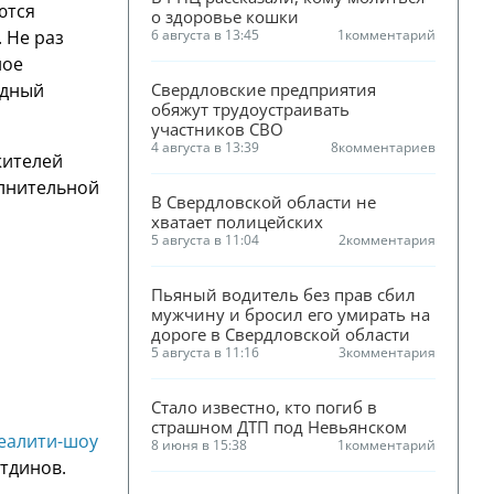
ются
о здоровье кошки
 Не раз
6 августа в 13:45
1
комментарий
ное
одный
Свердловские предприятия 
обяжут трудоустраивать 
участников СВО
4 августа в 13:39
8
комментариев
жителей
олнительной
В Свердловской области не 
хватает полицейских
5 августа в 11:04
2
комментария
Пьяный водитель без прав сбил 
мужчину и бросил его умирать на 
дороге в Свердловской области
5 августа в 11:16
3
комментария
Стало известно, кто погиб в 
страшном ДТП под Невьянском
реалити-шоу
8 июня в 15:38
1
комментарий
утдинов.