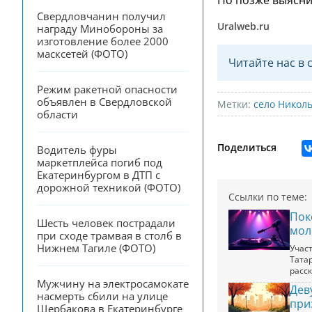
Свердловчанин получил 
Uralweb.ru
награду Минобороны за 
изготовление более 2000 
масксетей (ФОТО)
Читайте нас в 
Режим ракетной опасности 
объявлен в Свердловской 
Метки:
село Никол
области
Поделиться
Водитель фуры 
маркетплейса погиб под 
Екатеринбургом в ДТП с 
дорожной техникой (ФОТО)
Ссылки по теме:
Пок
Шесть человек пострадали 
мол
при сходе трамвая в столб в 
Нижнем Тагиле (ФОТО)
Учас
Тата
расс
Мужчину на электросамокате 
Дев
насмерть сбили на улице 
при
Щербакова в Екатеринбурге 