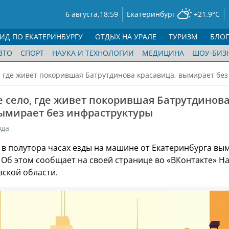
6 августа,
18:59
Екатеринбург
+21.9°C
ГИД ПО ЕКАТЕРИНБУРГУ
ОТДЫХ НА УРАЛЕ
ТУРИЗМ
БЛО
ВТО
СПОРТ
НАУКА И ТЕХНОЛОГИИ
МЕДИЦИНА
ШОУ-БИЗ
, где живет покорившая Батрутдинова красавица, вымирает бе
 село, где живет покорившая Батрутдинов
вымирает без инфраструктуры
ода
 в полутора часах езды на машине от Екатеринбурга вы
 Об этом сообщает на своей странице во «ВКонтакте» 
вской области.