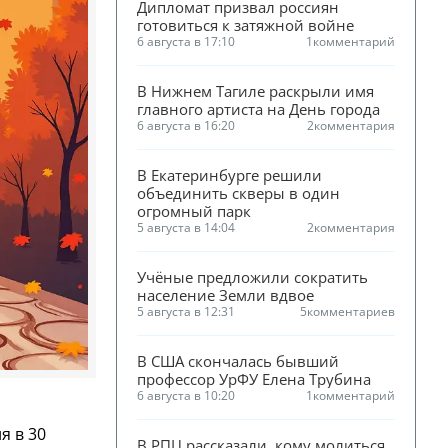
Дипломат призвал россиян 
готовиться к затяжной войне
6 августа в 17:10
1
комментарий
В Нижнем Тагиле раскрыли имя 
главного артиста на День города
6 августа в 16:20
2
комментария
В Екатеринбурге решили 
объединить скверы в один 
огромный парк
5 августа в 14:04
2
комментария
Учёные предложили сократить 
население Земли вдвое
5 августа в 12:31
5
комментариев
В США скончалась бывший 
профессор УрФУ Елена Трубина
6 августа в 10:20
1
комментарий
я в 30
В РПЦ рассказали, кому молиться 