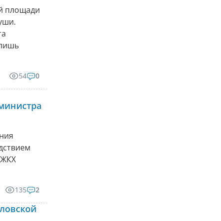
ой площади
уши.
та
 лишь
54
0
министра
ения
едствием
 ЖКХ
135
2
дловской