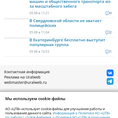
машин и общественного транспорта из-
за масштабного забега
05.08 в 11:21
0
В Свердловской области не хватает
полицейских
05.08 в 11:04
2
В Екатеринбурге бесплатно выступит
популярная группа
05.08 в 10:53
1
Контактная информация
Реклама на Uralweb
webmaster@uralweb.ru
Новости Екатеринбурга
Афиша
Мы используем cookie-файлы
Кино
Статьи
Телепрограмма
АО «ЦТВ» использует cookie-файлы для улучшения работы и
Погода в Екатеринбурге
пользования данного сайта.
Информация о Политике АО «ЦТВ»
Гастроли
по работе с cookie-файлами
,
о Политике АО «ЦТВ» в отношении