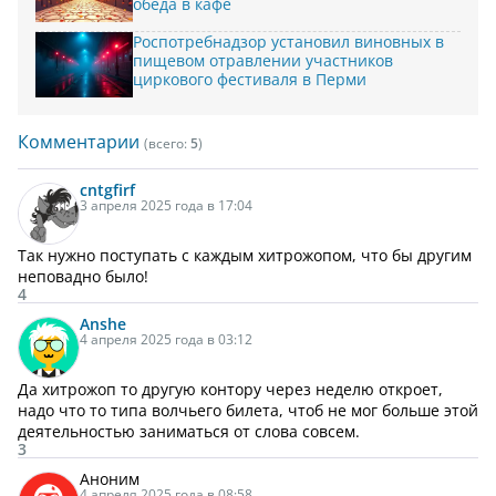
обеда в кафе
Роспотребнадзор установил виновных в
пищевом отравлении участников
циркового фестиваля в Перми
Комментарии
(всего:
5
)
cntgfirf
3 апреля 2025 года в 17:04
Так нужно поступать с каждым хитрожопом, что бы другим
неповадно было!
4
Anshe
4 апреля 2025 года в 03:12
Да хитрожоп то другую контору через неделю откроет,
надо что то типа волчьего билета, чтоб не мог больше этой
деятельностью заниматься от слова совсем.
3
Аноним
4 апреля 2025 года в 08:58