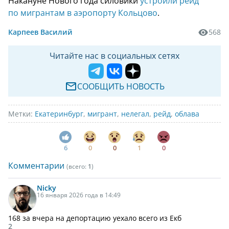
Накануне Нового года силовики
устроили рейд
по мигрантам в аэропорту Кольцово
.
Карпеев Василий
568
Читайте нас в социальных сетях
СООБЩИТЬ НОВОСТЬ
Метки:
Екатеринбург
,
мигрант
,
нелегал
,
рейд
,
облава
6
0
0
1
0
Комментарии
(всего:
1
)
Nicky
16 января 2026 года в 14:49
168 за вчера на депортацию уехало всего из Екб
2