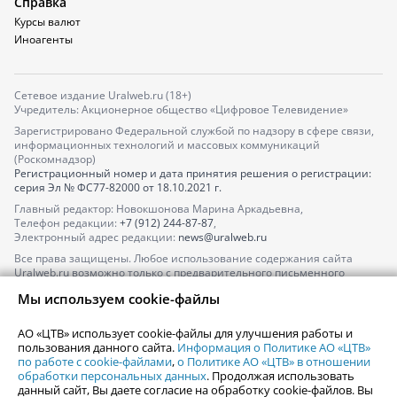
Справка
Курсы валют
Иноагенты
Сетевое издание Uralweb.ru (18+)
Учредитель: Акционерное общество «Цифровое Телевидение»
Зарегистрировано Федеральной службой по надзору в сфере связи,
информационных технологий и массовых коммуникаций
(Роскомнадзор)
Регистрационный номер и дата принятия решения о регистрации:
серия
Эл № ФС77-82000
от 18.10.2021 г.
Главный редактор: Новокшонова Марина Аркадьевна,
Телефон редакции:
+7 (912) 244-87-87
,
Электронный адрес редакции:
news@uralweb.ru
Все права защищены. Любое использование содержания сайта
Uralweb.ru возможно только с предварительного письменного
согласия АО «ЦТВ».
Мы используем cookie-файлы
По вопросам размещения рекламы обращайтесь по тел.
+7 (912) 244-
87-87
,
adv@uralweb.ru
АО «ЦТВ» использует cookie-файлы для улучшения работы и
По вопросам размещения информации в разделе «Афиша»
пользования данного сайта.
Информация о Политике АО «ЦТВ»
afisha@uralweb.ru
по работе с cookie-файлами
,
о Политике АО «ЦТВ» в отношении
обработки персональных данных
. Продолжая использовать
Пользовательское соглашение на использование сайта
данный сайт, Вы даете согласие на обработку cookie-файлов. Вы