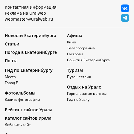
Контактная информация
Реклама на Uralweb
webmaster@uralweb.ru
Новости Екатеринбурга
Афиша
Кино
Статьи
Телепрограмма
Погода в Екатеринбурге
Гастроли
События Екатеринбурга
Почта
Гид по Екатеринбургу
Туризм
Места
Путешествия
Город Е
Отдых на Урале
Фотоальбомы
Горнолыжные центры
Залить фотографии
Гид по Уралу
Рейтинг сайтов Урала
Каталог сайтов Урала
Добавить сайт