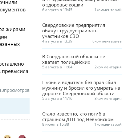
точнили
о здоровье кошки
документов
6 августа в 13:45
1
комментарий
Свердловские предприятия 
ра жирами
обяжут трудоустраивать 
участников СВО
ции
4 августа в 13:39
8
комментариев
казанных
В Свердловской области не 
хватает полицейских
составлено
5 августа в 11:04
2
комментария
в превысила
Пьяный водитель без прав сбил 
мужчину и бросил его умирать на 
13
просмотров
дороге в Свердловской области
5 августа в 11:16
3
комментария
Стало известно, кто погиб в 
страшном ДТП под Невьянском
8 июня в 15:38
1
комментарий