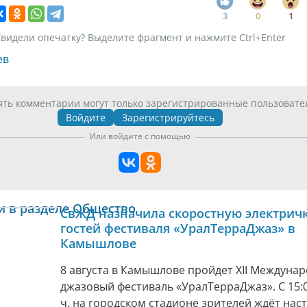
3
0
1
видели опечатку? Выделите фрагмент и нажмите Ctrl+Enter
ев
ять комментарии могут только зарегистрированные пользовате
Войдите
Зарегистрируйтесь
Или войдите с помощью
и в разделе Общество
СвЖД назначила скоростную электричк
гостей фестиваля «УралТерраДжаз» в
Камышлове
8 августа в Камышлове пройдет XII Междуна
джазовый фестиваль «УралТерраДжаз». С 15:0
ч. на городском стадионе зрителей ждёт нас