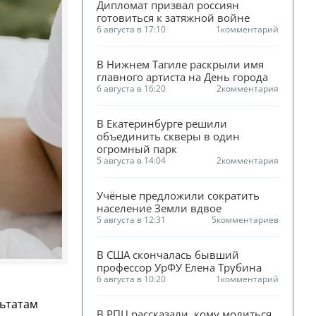
Дипломат призвал россиян 
готовиться к затяжной войне
6 августа в 17:10
1
комментарий
В Нижнем Тагиле раскрыли имя 
главного артиста на День города
6 августа в 16:20
2
комментария
В Екатеринбурге решили 
объединить скверы в один 
огромный парк
5 августа в 14:04
2
комментария
Учёные предложили сократить 
население Земли вдвое
5 августа в 12:31
5
комментариев
В США скончалась бывший 
профессор УрФУ Елена Трубина
6 августа в 10:20
1
комментарий
льтатам
В РПЦ рассказали, кому молиться 