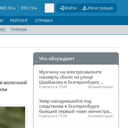
$
80.93
€
93.19
Войти
Регистрация
ГИ
РЕЙТИНГ
СПРАВКА
НЕС
ТУРИЗМ
Что обсуждают
Мужчину на электросамокате 
насмерть сбили на улице 
Щербакова в Екатеринбурге 
ия молочной
(ФОТО)
6 августа в 10:40
3
комментария
или
Умер находившийся под 
следствием в Екатеринбурге 
бывший первый «зам» министра 
ЖКХ Смирнова
6 августа в 15:00
2
комментария