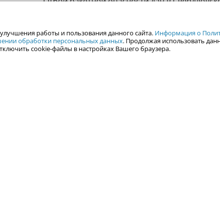
Отбой ракетной опасности дан в Свердловск
Об этом сообщил в своем канале в МАХ губе
региона Денис Паслер. В Росавиации в свою
 улучшения работы и пользования данного сайта.
Информация о Полити
сообщили, что ограничения на прием и выпу
ошении обработки персональных данных
. Продолжая использовать данн
воздушных судов в аэропорту Кольцово снят
тключить cookie-файлы в настройках Вашего браузера.
РИА Новости.
6 августа в 14:16
В РПЦ рассказали, кому молиться о зд
кошки
Иеромонах Феодорит (Сеньчуков) рассказал,
о здоровье заболевшей кошки следует молит
Гертруде Нивельской, а также святым мучен
и Лавру.
6 августа в 13:45
Гигантскую строительную перчатку уст
Плотинке в День строителя (ФОТО)