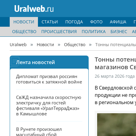
НОВОСТИ
СТАТЬИ
ПОГОДА
ФОТО
АФИША
ОБЩЕСТВО
ПРОИСШЕСТВИЯ
ПОЛИТИКА
БИЗНЕС
А
Uralweb
Новости
Общество
Тонны потенциальн
Тонны потен
Лента новостей
магазинов С
Дипломат призвал россиян 
26 марта 2026 года
готовиться к затяжной войне
В Свердловской 
продукции не пр
СвЖД назначила скоростную 
в региональном 
электричку для гостей 
фестиваля «УралТерраДжаз» 
в Камышлове
В Рунете произошел 
масштабный сбой