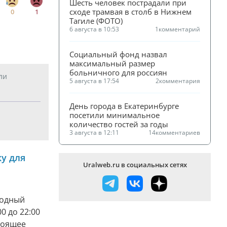
Шесть человек пострадали при 
сходе трамвая в столб в Нижнем 
0
1
Тагиле (ФОТО)
6 августа в 10:53
1
комментарий
Социальный фонд назвал 
максимальный размер 
больничного для россиян
ли
5 августа в 17:54
2
комментария
День города в Екатеринбурге 
посетили минимальное 
количество гостей за годы
3 августа в 12:11
14
комментариев
у для
Uralweb.ru в социальных сетях
родный
0 до 22:00
тоящее