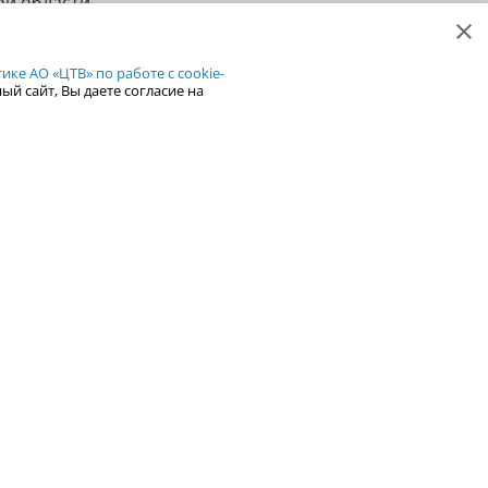
ой области.
рнатор
 очередь
ке АО «ЦТВ» по работе с cookie-
ск
ый сайт, Вы даете согласие на
ы, передает
66
0
оровье
 что
ься святой
икам Флору
91
1
ановят на