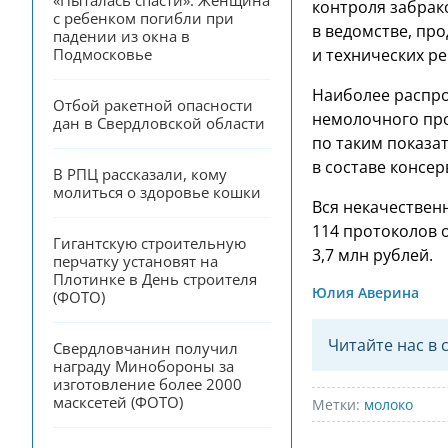
«Пыталась спасти». Женщина 
контроля забрак
с ребенком погибли при 
в ведомстве, пр
падении из окна в 
и технических р
Подмосковье
Наиболее распр
Отбой ракетной опасности 
немолочного про
дан в Свердловской области
по таким показа
в составе консер
В РПЦ рассказали, кому 
молиться о здоровье кошки
Вся некачествен
114 протоколов 
Гигантскую строительную 
3,7 млн рублей.
перчатку установят на 
Плотинке в День строителя 
Юлия Аверина
(ФОТО)
Читайте нас в 
Свердловчанин получил 
награду Минобороны за 
изготовление более 2000 
масксетей (ФОТО)
Метки:
молоко