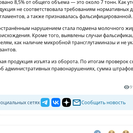
овано 8,5% от общего объема — это около 7 тонн. Как у
одукция не соответствовала требованиям нормативных 
егламентов, а также признавалась фальсифицированной.
остранённым нарушением стала подмена молочного жи
исхождения. Кроме того, выявлены случаи фальсифика
телям, как наличие микробной трансглутаминазы и не у
вантов.
ная продукция изъята из оборота. По итогам проверок 
об административных правонарушениях, сумма штрафо
9
социальных сетях
Сообщить новость