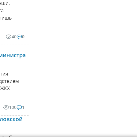
уши.
та
 лишь
40
0
министра
ения
едствием
 ЖКХ
100
1
дловской