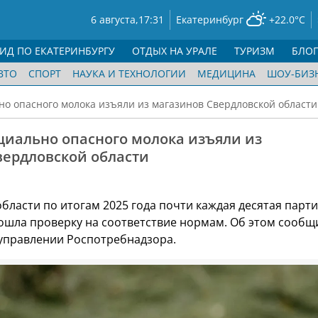
6 августа,
17:31
Екатеринбург
+22.0°C
ГИД ПО ЕКАТЕРИНБУРГУ
ОТДЫХ НА УРАЛЕ
ТУРИЗМ
БЛО
ВТО
СПОРТ
НАУКА И ТЕХНОЛОГИИ
МЕДИЦИНА
ШОУ-БИЗ
о опасного молока изъяли из магазинов Свердловской области
циально опасного молока изъяли из
вердловской области
области по итогам 2025 года почти каждая десятая парт
ошла проверку на соответствие нормам. Об этом сообщ
управлении Роспотребнадзора.