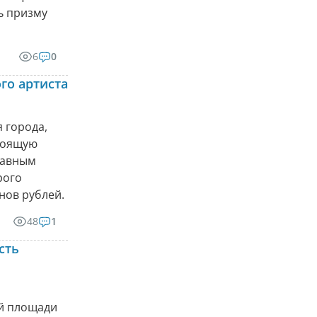
ь призму
6
0
го артиста
 города,
стоящую
главным
рого
нов рублей.
48
1
сть
ой площади