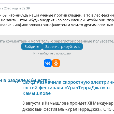
та 2026 года в 22:39
 бы что-нибудь наши ученые против клещей, а то в лес факти
 не зайти. Что-нибудь внедрить во всех клещей, чтобы они "вз
ывались инфицированы энцефалитом и чем-то другим опасным
ять комментарии могут только зарегистрированные пользовате
Войдите
Зарегистрируйтесь
Или войдите с помощью
и в разделе Общество
СвЖД назначила скоростную электричк
гостей фестиваля «УралТерраДжаз» в
Камышлове
8 августа в Камышлове пройдет XII Междуна
джазовый фестиваль «УралТерраДжаз». С 15:0