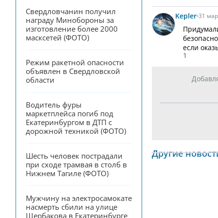
Свердловчанин получил 
Kepler
31 мар
награду Минобороны за 
изготовление более 2000 
Придумали
масксетей (ФОТО)
безопасно
если оказ
1
Режим ракетной опасности 
объявлен в Свердловской 
Добавл
области
Водитель фуры 
маркетплейса погиб под 
Екатеринбургом в ДТП с 
дорожной техникой (ФОТО)
Другие новост
Шесть человек пострадали 
при сходе трамвая в столб в 
Нижнем Тагиле (ФОТО)
Мужчину на электросамокате 
насмерть сбили на улице 
Щербакова в Екатеринбурге 