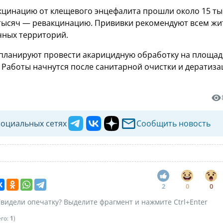
акцинацию от клещевого энцефалита прошли около 15 ты
 тысяч — ревакцинацию. Прививки рекомендуют всем ж
чных территорий.
 планируют провести акарицидную обработку на площади
. Работы начнутся после санитарной очистки и дератиз
социальных сетях
Сообщить новость
2
0
0
видели опечатку? Выделите фрагмент и нажмите Ctrl+Enter
его:
1
)