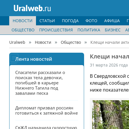
НОВОСТИ
СТАТЬИ
ПОГОДА
ФОТО
АФИША
ОБЩЕСТВО
ПРОИСШЕСТВИЯ
ПОЛИТИКА
БИЗНЕС
А
Uralweb
Новости
Общество
Клещи начали акти
Клещи начал
Лента новостей
31 марта 2026 года
Спасатели рассказали о 
В Свердловской о
поисках тела девочки, 
погибшей в карьере 
клещей, сообщил
Нижнего Тагила под 
ниже показателе
завалами песка
Дипломат призвал россиян 
готовиться к затяжной войне
СвЖД назначила скоростную 