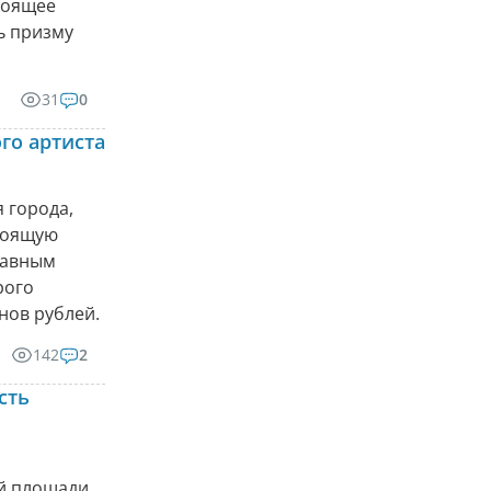
тоящее
ь призму
31
0
го артиста
 города,
стоящую
главным
рого
нов рублей.
142
2
сть
ой площади