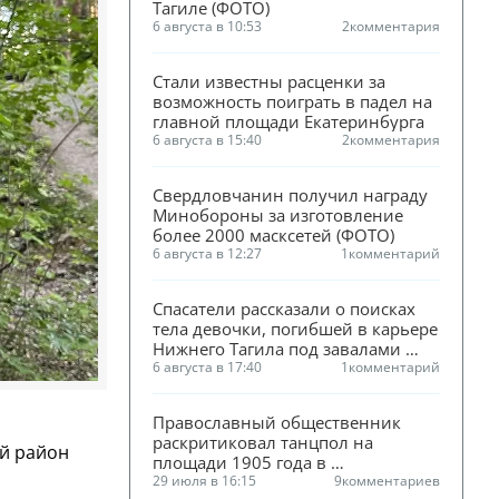
Тагиле (ФОТО)
6 августа в 10:53
2
комментария
Стали известны расценки за 
возможность поиграть в падел на 
главной площади Екатеринбурга
6 августа в 15:40
2
комментария
Свердловчанин получил награду 
Минобороны за изготовление 
более 2000 масксетей (ФОТО)
6 августа в 12:27
1
комментарий
Спасатели рассказали о поисках 
тела девочки, погибшей в карьере 
Нижнего Тагила под завалами 
песка
6 августа в 17:40
1
комментарий
Православный общественник 
раскритиковал танцпол на 
ий район
площади 1905 года в 
Екатеринбурге
29 июля в 16:15
9
комментариев