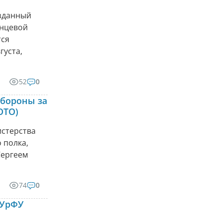
озданный
енцевой
тся
густа,
52
0
бороны за
ОТО)
стерства
 полка,
Сергеем
74
0
 УрФУ