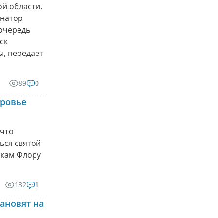
ой области.
рнатор
 очередь
ск
ы, передает
89
0
оровье
 что
ься святой
икам Флору
132
1
ановят на