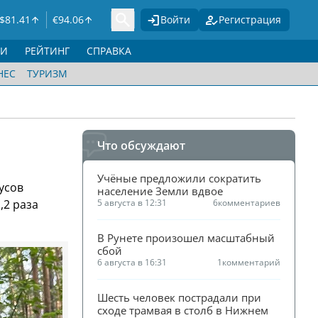
$
81.41
€
94.06
Войти
Регистрация
ГИ
РЕЙТИНГ
СПРАВКА
НЕС
ТУРИЗМ
Что обсуждают
Учёные предложили сократить 
усов
население Земли вдвое
,2 раза
5 августа в 12:31
6
комментариев
В Рунете произошел масштабный 
сбой
6 августа в 16:31
1
комментарий
Шесть человек пострадали при 
сходе трамвая в столб в Нижнем 