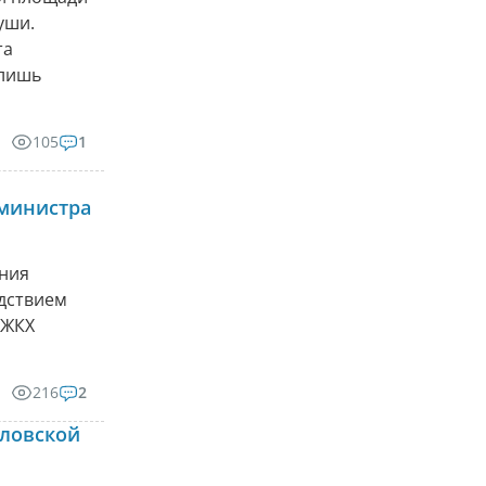
уши.
та
 лишь
105
1
министра
ения
едствием
 ЖКХ
216
2
дловской