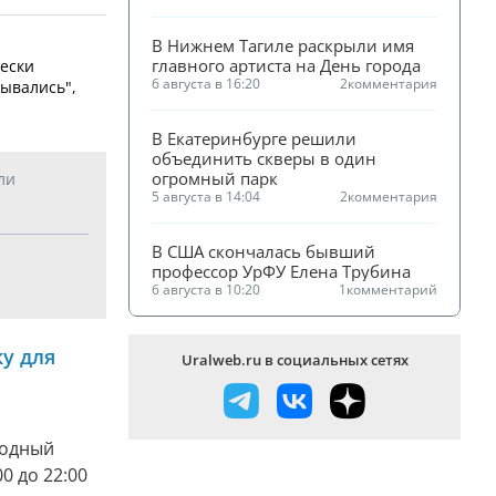
В Нижнем Тагиле раскрыли имя 
главного артиста на День города
чески
6 августа в 16:20
2
комментария
рывались",
.
В Екатеринбурге решили 
объединить скверы в один 
огромный парк
ли
5 августа в 14:04
2
комментария
В США скончалась бывший 
профессор УрФУ Елена Трубина
6 августа в 10:20
1
комментарий
у для
Uralweb.ru в социальных сетях
родный
0 до 22:00