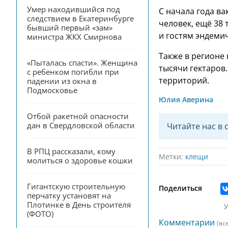
Умер находившийся под 
С начала года в
следствием в Екатеринбурге 
человек, ещё 38
бывший первый «зам» 
и гостям эндеми
министра ЖКХ Смирнова
Также в регионе
«Пыталась спасти». Женщина 
тысячи гектаров
с ребенком погибли при 
территорий.
падении из окна в 
Подмосковье
Юлия Аверина
Отбой ракетной опасности 
дан в Свердловской области
Читайте нас в 
В РПЦ рассказали, кому 
Метки:
клещи
молиться о здоровье кошки
Гигантскую строительную 
Поделиться
перчатку установят на 
Плотинке в День строителя 
У
(ФОТО)
Комментарии
(вс