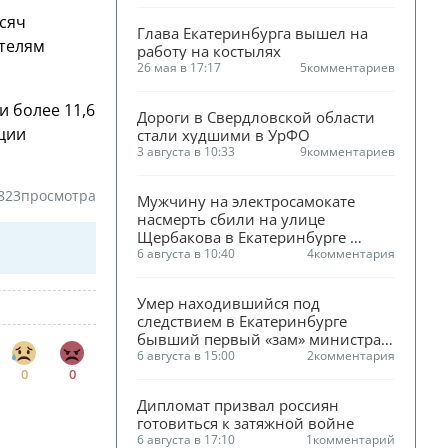
сяч
Глава Екатеринбурга вышел на 
ителям
работу на костылях
26 мая в 17:17
5
комментариев
 более 11,6
Дороги в Свердловской области 
ации
стали худшими в УрФО
3 августа в 10:33
9
комментариев
823
просмотра
Мужчину на электросамокате 
насмерть сбили на улице 
Щербакова в Екатеринбурге 
(ФОТО)
6 августа в 10:40
4
комментария
Умер находившийся под 
следствием в Екатеринбурге 
бывший первый «зам» министра 
ЖКХ Смирнова
6 августа в 15:00
2
комментария
0
0
Дипломат призвал россиян 
готовиться к затяжной войне
6 августа в 17:10
1
комментарий