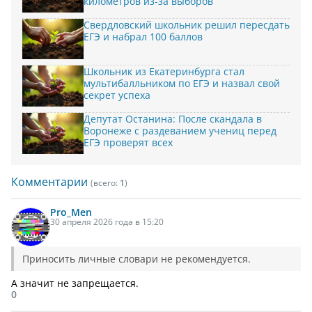
километров из-за выборов
Свердловский школьник решил пересдать
ЕГЭ и набрал 100 баллов
Школьник из Екатеринбурга стал
мультибалльником по ЕГЭ и назвал свой
секрет успеха
Депутат Останина: После скандала в
Воронеже с раздеванием учениц перед
ЕГЭ проверят всех
Комментарии
(всего:
1
)
Pro_Men
30 апреля 2026 года в 15:20
Приносить личные словари не рекомендуется.
А значит не запрещается.
0