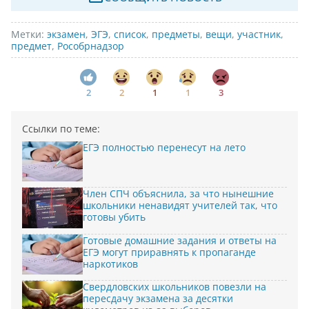
Метки:
экзамен
,
ЭГЭ
,
список
,
предметы
,
вещи
,
участник
,
предмет
,
Рособрнадзор
2
2
1
1
3
Ссылки по теме:
ЕГЭ полностью перенесут на лето
Член СПЧ объяснила, за что нынешние
школьники ненавидят учителей так, что
готовы убить
Готовые домашние задания и ответы на
ЕГЭ могут приравнять к пропаганде
наркотиков
Свердловских школьников повезли на
пересдачу экзамена за десятки