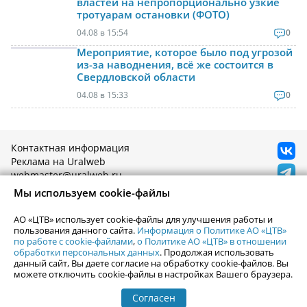
властей на непропорционально узкие
тротуарам остановки (ФОТО)
04.08 в 15:54
0
Мероприятие, которое было под угрозой
из-за наводнения, всё же состоится в
Свердловской области
04.08 в 15:33
0
Контактная информация
Реклама на Uralweb
webmaster@uralweb.ru
Мы используем cookie-файлы
Новости Екатеринбурга
Афиша
АО «ЦТВ» использует cookie-файлы для улучшения работы и
Кино
пользования данного сайта.
Информация о Политике АО «ЦТВ»
Статьи
по работе с cookie-файлами
,
о Политике АО «ЦТВ» в отношении
Телепрограмма
Погода в Екатеринбурге
обработки персональных данных
. Продолжая использовать
Гастроли
данный сайт, Вы даете согласие на обработку cookie-файлов. Вы
События Екатеринбурга
Почта
можете отключить cookie-файлы в настройках Вашего браузера.
Гид по Екатеринбургу
Туризм
Согласен