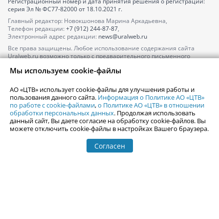
Регистрационный номер и дата принятия решения о регистрации:
серия
Эл № ФС77-82000
от 18.10.2021 г.
Главный редактор: Новокшонова Марина Аркадьевна,
Телефон редакции:
+7 (912) 244-87-87
,
Электронный адрес редакции:
news@uralweb.ru
Все права защищены. Любое использование содержания сайта
Uralweb.ru возможно только с предварительного письменного
согласия АО «ЦТВ».
Мы используем cookie-файлы
По вопросам размещения рекламы обращайтесь по тел.
+7 (912) 244-
87-87
,
adv@uralweb.ru
АО «ЦТВ» использует cookie-файлы для улучшения работы и
По вопросам размещения информации в разделе «Афиша»
пользования данного сайта.
Информация о Политике АО «ЦТВ»
afisha@uralweb.ru
по работе с cookie-файлами
,
о Политике АО «ЦТВ» в отношении
обработки персональных данных
. Продолжая использовать
Пользовательское соглашение на использование сайта
данный сайт, Вы даете согласие на обработку cookie-файлов. Вы
Политика АО «ЦТВ» в отношении обработки персональных данных
можете отключить cookie-файлы в настройках Вашего браузера.
Согласен
© 2006-
2026
Uralweb.ru
18+