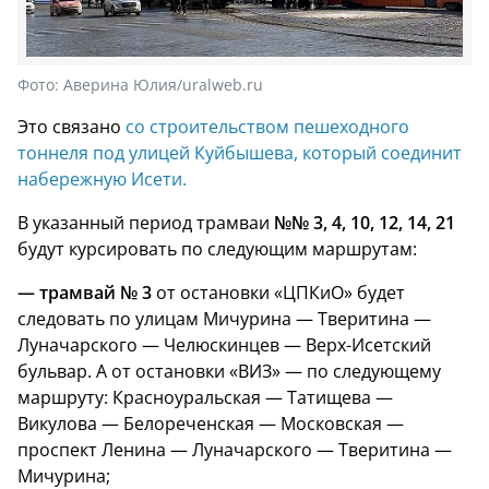
Фото:
Аверина Юлия/uralweb.ru
Это связано
со строительством пешеходного
тоннеля под улицей Куйбышева, который соединит
набережную Исети.
В указанный период трамваи
№№ 3, 4, 10, 12, 14, 21
будут курсировать по следующим маршрутам:
— трамвай № 3
от остановки «ЦПКиО» будет
следовать по улицам Мичурина — Тверитина —
Луначарского — Челюскинцев — Верх-Исетский
бульвар. А от остановки «ВИЗ» — по следующему
маршруту: Красноуральская — Татищева —
Викулова — Белореченская — Московская —
проспект Ленина — Луначарского — Тверитина —
Мичурина;