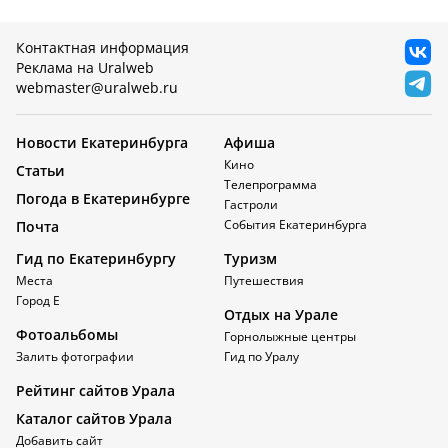
Контактная информация
Реклама на Uralweb
webmaster@uralweb.ru
Новости Екатеринбурга
Афиша
Кино
Статьи
Телепрограмма
Погода в Екатеринбурге
Гастроли
События Екатеринбурга
Почта
Гид по Екатеринбургу
Туризм
Места
Путешествия
Город Е
Отдых на Урале
Фотоальбомы
Горнолыжные центры
Залить фотографии
Гид по Уралу
Рейтинг сайтов Урала
Каталог сайтов Урала
Добавить сайт