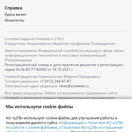
Справка
Курсы валют
Иноагенты
Сетевое издание Uralweb.ru (18+)
Учредитель: Акционерное общество «Цифровое Телевидение»
Зарегистрировано Федеральной службой по надзору в сфере связи,
информационных технологий и массовых коммуникаций
(Роскомнадзор)
Регистрационный номер и дата принятия решения о регистрации:
серия
Эл № ФС77-82000
от 18.10.2021 г.
Главный редактор: Новокшонова Марина Аркадьевна,
Телефон редакции:
+7 (912) 244-87-87
,
Электронный адрес редакции:
news@uralweb.ru
Все права защищены. Любое использование содержания сайта
Uralweb.ru возможно только с предварительного письменного
согласия АО «ЦТВ».
Мы используем cookie-файлы
По вопросам размещения рекламы обращайтесь по тел.
+7 (912) 244-
87-87
,
adv@uralweb.ru
АО «ЦТВ» использует cookie-файлы для улучшения работы и
По вопросам размещения информации в разделе «Афиша»
пользования данного сайта.
Информация о Политике АО «ЦТВ»
afisha@uralweb.ru
по работе с cookie-файлами
,
о Политике АО «ЦТВ» в отношении