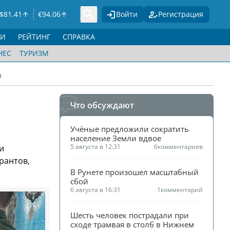
$
81.41
€
94.06
Войти
Регистрация
ГИ
РЕЙТИНГ
СПРАВКА
НЕС
ТУРИЗМ
в
Что обсуждают
Учёные предложили сократить 
население Земли вдвое
5 августа в 12:31
6
комментариев
и
рантов,
В Рунете произошел масштабный 
сбой
6 августа в 16:31
1
комментарий
Шесть человек пострадали при 
сходе трамвая в столб в Нижнем 