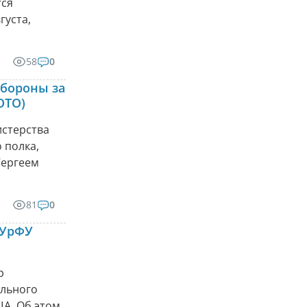
тся
густа,
58
0
бороны за
ОТО)
стерства
 полка,
Сергеем
81
0
 УрФУ
р
ального
ША. Об этом