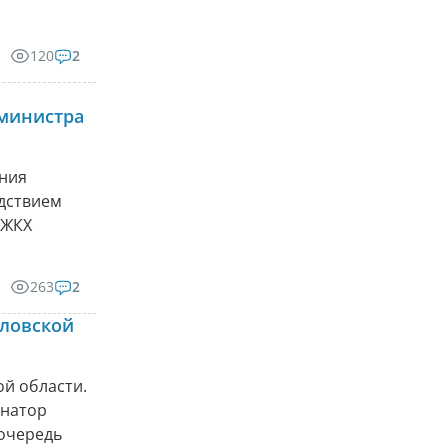
120
2
министра
ения
едствием
 ЖКХ
263
2
дловской
ой области.
рнатор
 очередь