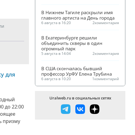
В Нижнем Тагиле раскрыли имя 
главного артиста на День города
6 августа в 16:20
2
комментария
ли
В Екатеринбурге решили 
объединить скверы в один 
огромный парк
5 августа в 14:04
2
комментария
В США скончалась бывший 
у для
профессор УрФУ Елена Трубина
6 августа в 10:20
1
комментарий
Uralweb.ru в социальных сетях
родный
0 до 22:00
тоящее
ь призму