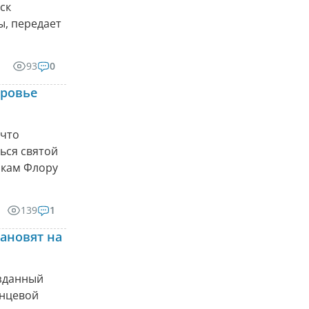
ск
ы, передает
93
0
оровье
 что
ься святой
икам Флору
139
1
ановят на
озданный
енцевой