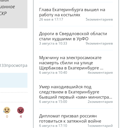
ционное
Глава Екатеринбурга вышел на 
СКР
работу на костылях
26 мая в 17:17
5
комментариев
Дороги в Свердловской области 
стали худшими в УрФО
3 августа в 10:33
9
комментариев
Мужчину на электросамокате 
насмерть сбили на улице 
133
просмотра
Щербакова в Екатеринбурге 
(ФОТО)
6 августа в 10:40
4
комментария
Умер находившийся под 
следствием в Екатеринбурге 
бывший первый «зам» министра 
ЖКХ Смирнова
6 августа в 15:00
2
комментария
Дипломат призвал россиян 
0
4
готовиться к затяжной войне
6 августа в 17:10
1
комментарий