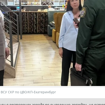
 ВСУ СКР по ЦВО/КП-Екатеринбург
или в ресторанах города по выявлению граждан, не вста