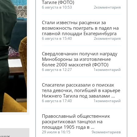
Тагиле (ФОТО)
6 августа в 10:53
2
комментария
Стали известны расценки за 
возможность поиграть в падел на 
главной площади Екатеринбурга
6 августа в 15:40
2
комментария
Свердловчанин получил награду 
Минобороны за изготовление 
более 2000 масксетей (ФОТО)
6 августа в 12:27
1
комментарий
Спасатели рассказали о поисках 
тела девочки, погибшей в карьере 
Нижнего Тагила под завалами 
песка
6 августа в 17:40
1
комментарий
Православный общественник 
раскритиковал танцпол на 
площади 1905 года в 
Екатеринбурге
29 июля в 16:15
9
комментариев
вших