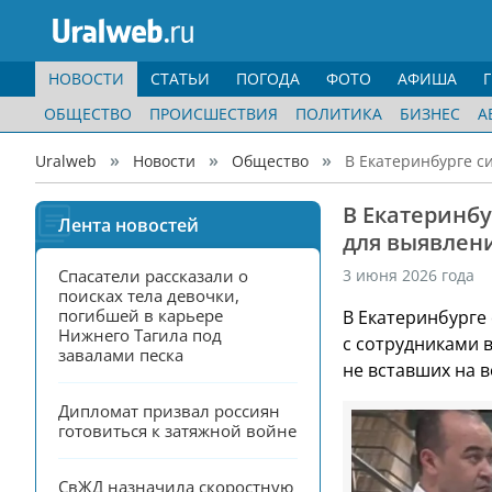
НОВОСТИ
СТАТЬИ
ПОГОДА
ФОТО
АФИША
ОБЩЕСТВО
ПРОИСШЕСТВИЯ
ПОЛИТИКА
БИЗНЕС
А
Uralweb
Новости
Общество
В Екатеринбурге с
В Екатеринбу
Лента новостей
для выявлен
Спасатели рассказали о 
3 июня 2026 года
поисках тела девочки, 
погибшей в карьере 
В Екатеринбурге
Нижнего Тагила под 
с сотрудниками 
завалами песка
не вставших на в
Дипломат призвал россиян 
готовиться к затяжной войне
СвЖД назначила скоростную 