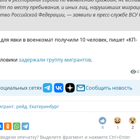
чёт по месту пребывания, и иных лиц, нарушивших мигра
во Российской Федерации, — заявили в пресс-службе ВСУ 
 для явки в военкомат получили 10 человек, пишет «КП-
иловики
задержали группу мигрантов
.
4
социальных сетях
Сообщить новость
игрант
,
рейд
,
Екатеринбург
8
5
2
видели опечатку? Выделите фрагмент и нажмите Ctrl+Enter