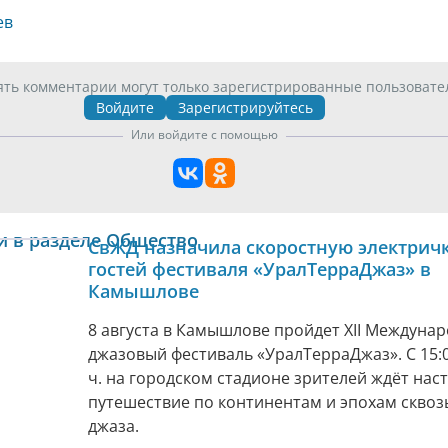
ев
ять комментарии могут только зарегистрированные пользовате
Войдите
Зарегистрируйтесь
Или войдите с помощью
и в разделе Общество
СвЖД назначила скоростную электричк
гостей фестиваля «УралТерраДжаз» в
Камышлове
8 августа в Камышлове пройдет XII Междуна
джазовый фестиваль «УралТерраДжаз». С 15:0
ч. на городском стадионе зрителей ждёт нас
путешествие по континентам и эпохам сквоз
джаза.