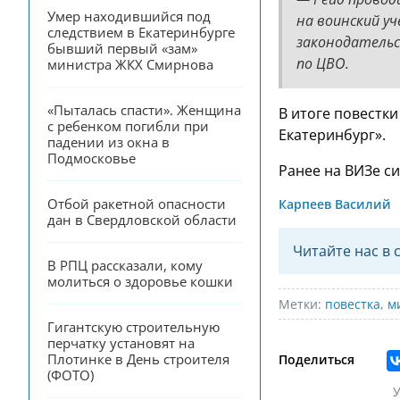
Умер находившийся под 
на воинский у
следствием в Екатеринбурге 
законодательст
бывший первый «зам» 
по ЦВО.
министра ЖКХ Смирнова
«Пыталась спасти». Женщина 
В итоге повестки
с ребенком погибли при 
Екатеринбург».
падении из окна в 
Подмосковье
Ранее на ВИЗе с
Отбой ракетной опасности 
Карпеев Василий
дан в Свердловской области
Читайте нас в 
В РПЦ рассказали, кому 
молиться о здоровье кошки
Метки:
повестка
,
м
Гигантскую строительную 
перчатку установят на 
Плотинке в День строителя 
Поделиться
(ФОТО)
У