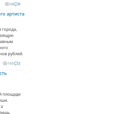
34
0
го артиста
 города,
стоящую
главным
рого
нов рублей.
165
2
сть
ой площади
уши.
та
 лишь