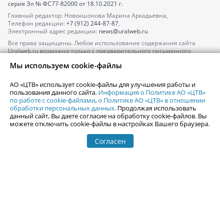
серия
Эл № ФС77-82000
от 18.10.2021 г.
Главный редактор: Новокшонова Марина Аркадьевна,
Телефон редакции:
+7 (912) 244-87-87
,
Электронный адрес редакции:
news@uralweb.ru
Все права защищены. Любое использование содержания сайта
Uralweb.ru возможно только с предварительного письменного
согласия АО «ЦТВ».
Мы используем cookie-файлы
По вопросам размещения рекламы обращайтесь по тел.
+7 (912) 244-
87-87
,
adv@uralweb.ru
АО «ЦТВ» использует cookie-файлы для улучшения работы и
По вопросам размещения информации в разделе «Афиша»
пользования данного сайта.
Информация о Политике АО «ЦТВ»
afisha@uralweb.ru
по работе с cookie-файлами
,
о Политике АО «ЦТВ» в отношении
обработки персональных данных
. Продолжая использовать
Пользовательское соглашение на использование сайта
данный сайт, Вы даете согласие на обработку cookie-файлов. Вы
Политика АО «ЦТВ» в отношении обработки персональных данных
можете отключить cookie-файлы в настройках Вашего браузера.
Согласен
© 2006-
2026
Uralweb.ru
18+