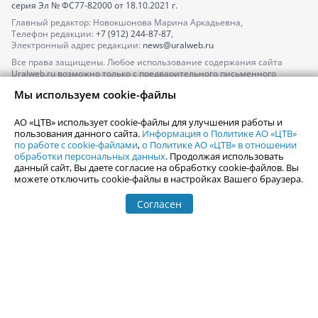
серия
Эл № ФС77-82000
от 18.10.2021 г.
Главный редактор: Новокшонова Марина Аркадьевна,
Телефон редакции:
+7 (912) 244-87-87
,
Электронный адрес редакции:
news@uralweb.ru
Все права защищены. Любое использование содержания сайта
Uralweb.ru возможно только с предварительного письменного
согласия АО «ЦТВ».
Мы используем cookie-файлы
По вопросам размещения рекламы обращайтесь по тел.
+7 (912) 244-
87-87
,
adv@uralweb.ru
АО «ЦТВ» использует cookie-файлы для улучшения работы и
По вопросам размещения информации в разделе «Афиша»
пользования данного сайта.
Информация о Политике АО «ЦТВ»
afisha@uralweb.ru
по работе с cookie-файлами
,
о Политике АО «ЦТВ» в отношении
обработки персональных данных
. Продолжая использовать
Пользовательское соглашение на использование сайта
данный сайт, Вы даете согласие на обработку cookie-файлов. Вы
Политика АО «ЦТВ» в отношении обработки персональных данных
можете отключить cookie-файлы в настройках Вашего браузера.
Согласен
© 2006-
2026
Uralweb.ru
18+