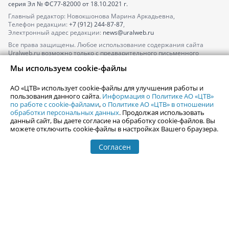
серия
Эл № ФС77-82000
от 18.10.2021 г.
Главный редактор: Новокшонова Марина Аркадьевна,
Телефон редакции:
+7 (912) 244-87-87
,
Электронный адрес редакции:
news@uralweb.ru
Все права защищены. Любое использование содержания сайта
Uralweb.ru возможно только с предварительного письменного
согласия АО «ЦТВ».
Мы используем cookie-файлы
По вопросам размещения рекламы обращайтесь по тел.
+7 (912) 244-
87-87
,
adv@uralweb.ru
АО «ЦТВ» использует cookie-файлы для улучшения работы и
По вопросам размещения информации в разделе «Афиша»
пользования данного сайта.
Информация о Политике АО «ЦТВ»
afisha@uralweb.ru
по работе с cookie-файлами
,
о Политике АО «ЦТВ» в отношении
обработки персональных данных
. Продолжая использовать
Пользовательское соглашение на использование сайта
данный сайт, Вы даете согласие на обработку cookie-файлов. Вы
Политика АО «ЦТВ» в отношении обработки персональных данных
можете отключить cookie-файлы в настройках Вашего браузера.
Согласен
© 2006-
2026
Uralweb.ru
18+