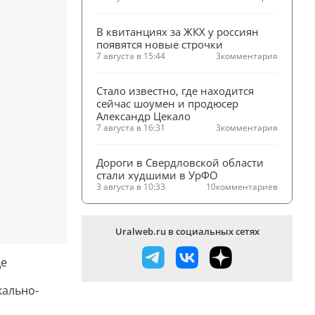
В квитанциях за ЖКХ у россиян 
появятся новые строчки
7 августа в 15:44
3
комментария
Стало известно, где находится 
сейчас шоумен и продюсер 
Александр Цекало
7 августа в 16:31
3
комментария
Дороги в Свердловской области 
стали худшими в УрФО
3 августа в 10:33
10
комментариев
Uralweb.ru в социальных сетях
де
кально-