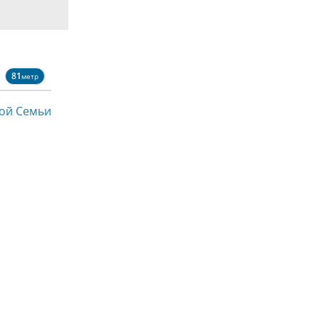
81
метр
ой Семьи