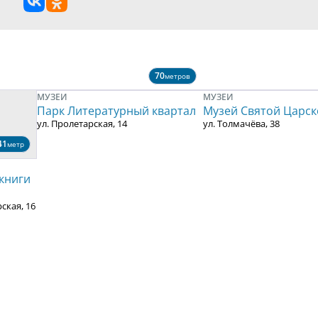
70
метров
МУЗЕИ
МУЗЕИ
Парк Литературный квартал
Музей Святой Царск
ул. Пролетарская, 14
ул. Толмачёва, 38
41
метр
 книги
ская, 16