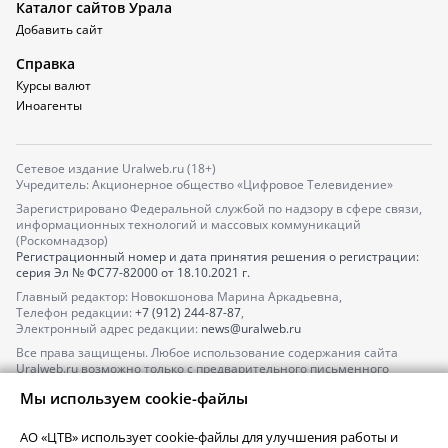
Каталог сайтов Урала
Добавить сайт
Справка
Курсы валют
Иноагенты
Сетевое издание Uralweb.ru (18+)
Учредитель: Акционерное общество «Цифровое Телевидение»
Зарегистрировано Федеральной службой по надзору в сфере связи,
информационных технологий и массовых коммуникаций
(Роскомнадзор)
Регистрационный номер и дата принятия решения о регистрации:
серия
Эл № ФС77-82000
от 18.10.2021 г.
Главный редактор: Новокшонова Марина Аркадьевна,
Телефон редакции:
+7 (912) 244-87-87
,
Электронный адрес редакции:
news@uralweb.ru
Все права защищены. Любое использование содержания сайта
Uralweb.ru возможно только с предварительного письменного
согласия АО «ЦТВ».
Мы используем cookie-файлы
По вопросам размещения рекламы обращайтесь по тел.
+7 (912) 244-
87-87
,
adv@uralweb.ru
АО «ЦТВ» использует cookie-файлы для улучшения работы и