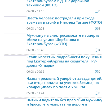
Екатеринбургом в ДТП с дорожной
техникой (ФОТО)
06.08 в 11:15
0
Шесть человек пострадали при сходе
трамвая в столб в Нижнем Тагиле (ФОТО)
06.08 в 10:53
1
Мужчину на электросамокате насмерть
сбили на улице Щербакова в
Екатеринбурге (ФОТО)
06.08 в 10:40
4
Стали известны подробности покушения
под Екатеринбургом на создателя FPV-
дрона «Упырь»
06.08 в 09:55
0
Назван реальный ущерб от заезда детей,
чьи отцы напали на ученого Зезина, на
квадроциклах по полям УрО РАН
05.08 в 11:44
3
Пьяный водитель без прав сбил мужчину
и бросил его умирать на дороге в