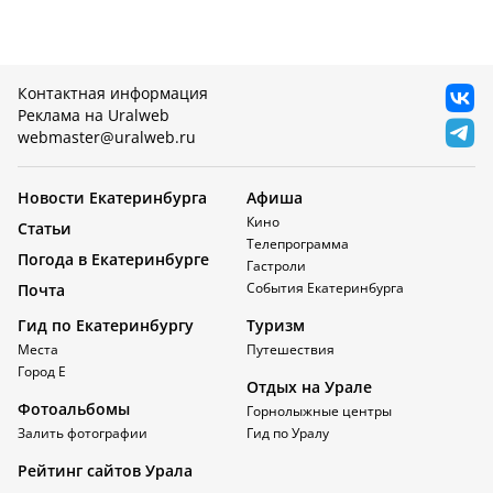
Контактная информация
Реклама на Uralweb
webmaster@uralweb.ru
Новости Екатеринбурга
Афиша
Кино
Статьи
Телепрограмма
Погода в Екатеринбурге
Гастроли
События Екатеринбурга
Почта
Гид по Екатеринбургу
Туризм
Места
Путешествия
Город Е
Отдых на Урале
Фотоальбомы
Горнолыжные центры
Залить фотографии
Гид по Уралу
Рейтинг сайтов Урала