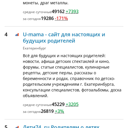
монеты, драг металлы.
49162
+7393
19286
-171%
4
U-mama - сайт для настоящих и
будущих родителей
Екатеринбург
Всё для будущих и настоящих родителей:
новости, афиша детских спектаклей и кино,
форумы, статьи специалистов, кулинарные
рецепты, детские перлы, рассказы о
беременности и родах, справочник по детско-
родительским учреждениям г. Екатеринбурга,
консультации специалистов, фотоальбомы, доска
объявлений.
45229
+3205
26819
+3%
5
Дети74. ru Родителям о детях,