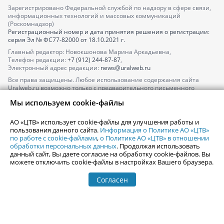
Зарегистрировано Федеральной службой по надзору в сфере связи,
информационных технологий и массовых коммуникаций
(Роскомнадзор)
Регистрационный номер и дата принятия решения о регистрации:
серия
Эл № ФС77-82000
от 18.10.2021 г.
Главный редактор: Новокшонова Марина Аркадьевна,
Телефон редакции:
+7 (912) 244-87-87
,
Электронный адрес редакции:
news@uralweb.ru
Все права защищены. Любое использование содержания сайта
Uralweb.ru возможно только с предварительного письменного
согласия АО «ЦТВ».
Мы используем cookie-файлы
По вопросам размещения рекламы обращайтесь по тел.
+7 (912) 244-
87-87
,
adv@uralweb.ru
АО «ЦТВ» использует cookie-файлы для улучшения работы и
По вопросам размещения информации в разделе «Афиша»
пользования данного сайта.
Информация о Политике АО «ЦТВ»
afisha@uralweb.ru
по работе с cookie-файлами
,
о Политике АО «ЦТВ» в отношении
обработки персональных данных
. Продолжая использовать
Пользовательское соглашение на использование сайта
данный сайт, Вы даете согласие на обработку cookie-файлов. Вы
Политика АО «ЦТВ» в отношении обработки персональных данных
можете отключить cookie-файлы в настройках Вашего браузера.
Согласен
© 2006-
2026
Uralweb.ru
18+