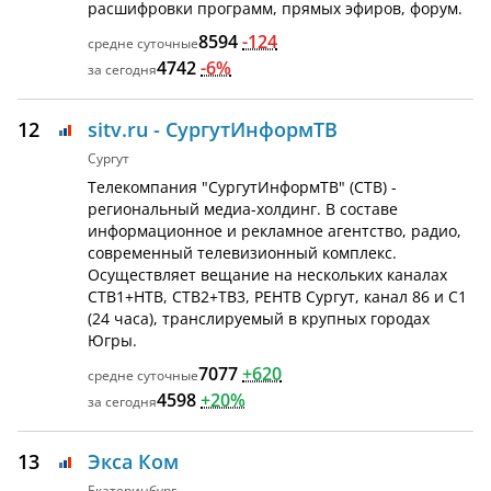
расшифровки программ, прямых эфиров, форум.
8594
-124
4742
-6%
12
sitv.ru - СургутИнформТВ
Сургут
Телекомпания "СургутИнформТВ" (СТВ) -
региональный медиа-холдинг. В составе
информационное и рекламное агентство, радио,
современный телевизионный комплекс.
Осуществляет вещание на нескольких каналах
СТВ1+НТВ, СТВ2+ТВ3, РЕНТВ Сургут, канал 86 и С1
(24 часа), транслируемый в крупных городах
Югры.
7077
+620
4598
+20%
13
Экса Ком
Екатеринбург