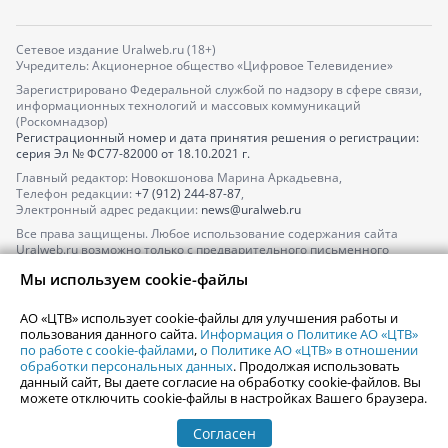
Сетевое издание Uralweb.ru (18+)
Учредитель: Акционерное общество «Цифровое Телевидение»
Зарегистрировано Федеральной службой по надзору в сфере связи,
информационных технологий и массовых коммуникаций
(Роскомнадзор)
Регистрационный номер и дата принятия решения о регистрации:
серия
Эл № ФС77-82000
от 18.10.2021 г.
Главный редактор: Новокшонова Марина Аркадьевна,
Телефон редакции:
+7 (912) 244-87-87
,
Электронный адрес редакции:
news@uralweb.ru
Все права защищены. Любое использование содержания сайта
Uralweb.ru возможно только с предварительного письменного
согласия АО «ЦТВ».
Мы используем cookie-файлы
По вопросам размещения рекламы обращайтесь по тел.
+7 (912) 244-
87-87
,
adv@uralweb.ru
АО «ЦТВ» использует cookie-файлы для улучшения работы и
По вопросам размещения информации в разделе «Афиша»
пользования данного сайта.
Информация о Политике АО «ЦТВ»
afisha@uralweb.ru
по работе с cookie-файлами
,
о Политике АО «ЦТВ» в отношении
обработки персональных данных
. Продолжая использовать
Пользовательское соглашение на использование сайта
данный сайт, Вы даете согласие на обработку cookie-файлов. Вы
Политика АО «ЦТВ» в отношении обработки персональных данных
можете отключить cookie-файлы в настройках Вашего браузера.
Согласен