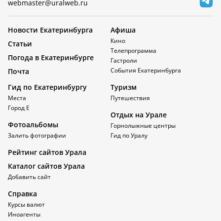
webmaster@uralweb.ru
Новости Екатеринбурга
Афиша
Кино
Статьи
Телепрограмма
Погода в Екатеринбурге
Гастроли
События Екатеринбурга
Почта
Гид по Екатеринбургу
Туризм
Места
Путешествия
Город Е
Отдых на Урале
Фотоальбомы
Горнолыжные центры
Залить фотографии
Гид по Уралу
Рейтинг сайтов Урала
Каталог сайтов Урала
Добавить сайт
Справка
Курсы валют
Иноагенты