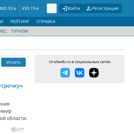
$
80.93
€
93.19
Войти
Регистрация
ГИ
РЕЙТИНГ
СПРАВКА
НЕС
ТУРИЗМ
Uralweb.ru в социальных сетях
Искать
тсрочку»
ения
димир
ой области.
277