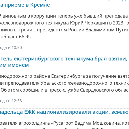
а приеме в Кремле
 виновным в коррупции теперь уже бывший преподава
 железнодорожного техникума Юрий Черкашин в 2023 го
тников встречи с президентом России Владимиром Пути
ообщает 66.RU.
ода в 10:50
тель екатеринбургского техникума брал взятки,
ким именем
знодорожного района Екатеринбурга за получение взят
и преподавателя Уральского железнодорожного техни
Об этом сообщили в пресс-службе Свердловского област
ода в 12:33
ладельца ЕЖК национализировали акции, землю
нователя агрохолдинга «Русагро» Вадима Мошковича, ко