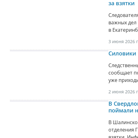
за взятки
Следовател
важных дел
в Екатеринб
3 июня 2026 г
Силовики
Следственн
сообщает по
уже приходи
2 июня 2026 г
В Свердло
поймали н
В Шалинско
отделения Г
взятки. Ин