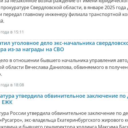
й за незаконное вознаграждение от имени юридическог
прокуратуре Свердловской области, в январе 2025 года
и передал главному инженеру филиала транспортной к
й.
года в 15:11
атил уголовное дело экс-начальника свердловск
ра из-за награды на СВО
дело в отношении бывшего начальника управления авто
й области Вячеслава Данилова, обвиняемого в получен
.
года в 18:08
атура утвердила обвинительное заключение по д
а ЕЖК
тура России утвердила обвинительное заключение по де
«Русагро», экс-владельца Екатеринбургского жирового 
ковича и бывшего гендиректора холдинга Максима Бас