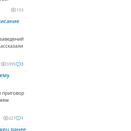
153
писание
 заведений
рассказали
3395
3
шему
н приговор
деем
227
1
жец ранее