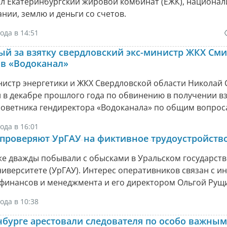
л Екатеринбургский жировой комбинат (ЕЖК), национа
нии, землю и деньги со счетов.
ода в 14:51
й за взятку свердловский экс-министр ЖКХ См
 в «Водоканал»
истр энергетики и ЖКХ Свердловской области Николай 
в декабре прошлого года по обвинению в получении вз
советника гендиректора «Водоканала» по общим вопрос
ода в 16:01
проверяют УрГАУ на фиктивное трудоустройств
же дважды побывали с обысками в Уральском государст
иверситете (УрГАУ). Интерес оперативников связан с и
 финансов и менеджмента и его директором Ольгой Рущ
ода в 10:38
нбурге арестовали следователя по особо важным