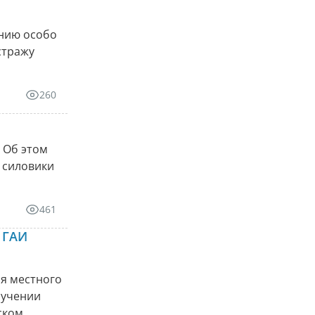
анию особо
стражу
260
 Об этом
е силовики
461
 ГАИ
я местного
лучении
ском