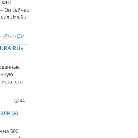
я ФНС
— Он сейчас
бщил Ura.Ru
777
4
«URA.RU»
поданные
онную
иста, его
44
али за
 на 500