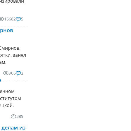
лизировали
16682
5
ирнов
Смирнов,
ятки, занял
ам.
906
2
о
венном
нститутом
ицкой.
389
 делам из-