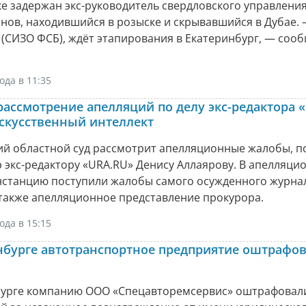
ке задержан экс-руководитель свердловского управлени
нов, находившийся в розыске и скрывавшийся в Дубае. 
 (СИЗО ФСБ), ждёт этапирования в Екатеринбург, — соо
ода в 11:35
рассмотрение апелляций по делу экс-редактора 
скусственный интеллект
ий областной суд рассмотрит апелляционные жалобы, 
 экс-редактору «URA.RU» Денису Аллаярову. В апелляци
нстанцию поступили жалобы самого осужденного журнал
 также апелляционное представление прокурора.
ода в 15:15
нбурге автотранспортное предприятие оштрафов
бурге компанию ООО «Спецавторемсервис» оштрафовали