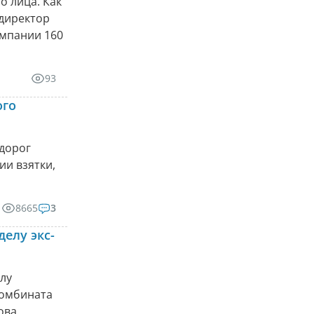
о лица. Как
 директор
омпании 160
93
ого
дорог
ии взятки,
8665
3
елу экс-
лу
комбината
ова.