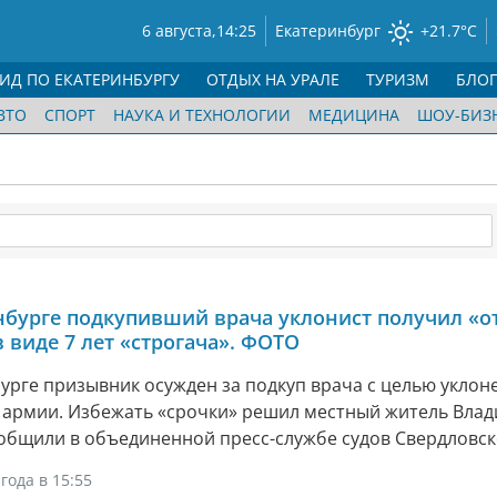
6 августа,
14:25
Екатеринбург
+21.7°C
ГИД ПО ЕКАТЕРИНБУРГУ
ОТДЫХ НА УРАЛЕ
ТУРИЗМ
БЛО
ВТО
СПОРТ
НАУКА И ТЕХНОЛОГИИ
МЕДИЦИНА
ШОУ-БИЗ
нбурге подкупивший врача уклонист получил «о
в виде 7 лет «строгача». ФОТО
урге призывник осужден за подкуп врача с целью уклон
в армии. Избежать «срочки» решил местный житель Вла
общили в объединенной пресс-службе судов Свердловск
года в 15:55