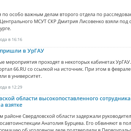
я по особо важным делам второго отдела по расследов
 Центрального МСУТ СКР Дмитрия Лисовенко взяли под 
урге.
ода в 16:16
 пришли в УрГАУ
ые мероприятия проходят в некоторых кабинетах УрГАУ.
ртал 66.RU со ссылкой на источник. При этом в феврал
ли в университет.
ода в 12:29
вской области высокопоставленного сотрудника
а взятке
м районе Свердловской области задержали руководител
осавтоинспекции Анатолия Бурцева. Его обвиняют в по
формацию об уголовном деле подтвердили в Первоураль