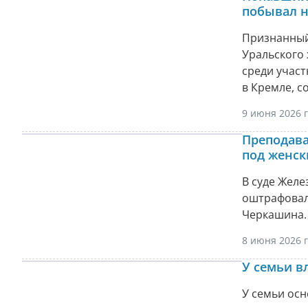
побывал н
Признанный
Уральского
среди учас
в Кремле, с
9 июня 2026 г
Преподава
под женс
В суде Желе
оштрафовал
Черкашина. 
8 июня 2026 г
У семьи в
У семьи ос