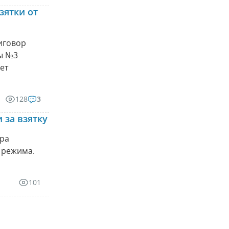
зятки от
иговор
ы №3
ет
128
3
 за взятку
ора
 режима.
101