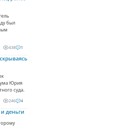
тель
ду был
ным
438
1
 скрываясь
ок
кума Юрия
ного суда.
246
4
 и деньги
торому