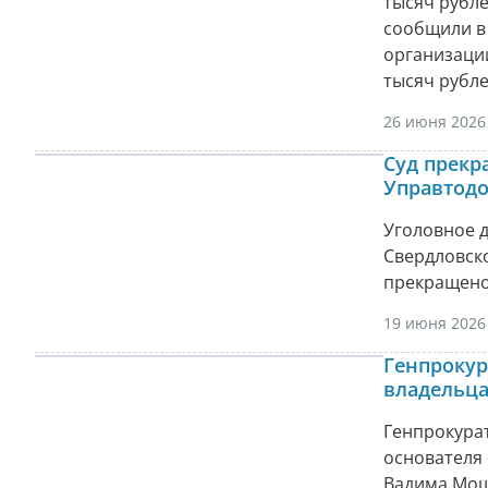
тысяч рубле
сообщили в 
организаци
тысяч рубле
26 июня 2026 
Суд прекр
Управтодо
Уголовное 
Свердловско
прекращено
19 июня 2026 
Генпрокур
владельц
Генпрокура
основателя 
Вадима Мош