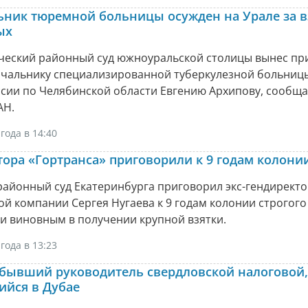
ьник тюремной больницы осужден на Урале за в
ых
ческий районный суд южноуральской столицы вынес пр
чальнику специализированной туберкулезной больниц
сии по Челябинской области Евгению Архипову, сообща
АН.
года в 14:40
тора «Гортранса» приговорили к 9 годам колонии
районный суд Екатеринбурга приговорил экс-гендирект
й компании Сергея Нугаева к 9 годам колонии строгого
и виновным в получении крупной взятки.
года в 13:23
бывший руководитель свердловской налоговой,
йся в Дубае