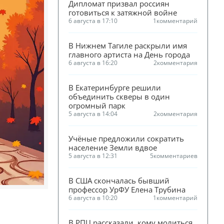
Дипломат призвал россиян 
готовиться к затяжной войне
6 августа в 17:10
1
комментарий
В Нижнем Тагиле раскрыли имя 
главного артиста на День города
6 августа в 16:20
2
комментария
В Екатеринбурге решили 
объединить скверы в один 
огромный парк
5 августа в 14:04
2
комментария
Учёные предложили сократить 
население Земли вдвое
5 августа в 12:31
5
комментариев
В США скончалась бывший 
профессор УрФУ Елена Трубина
6 августа в 10:20
1
комментарий
В РПЦ рассказали, кому молиться 