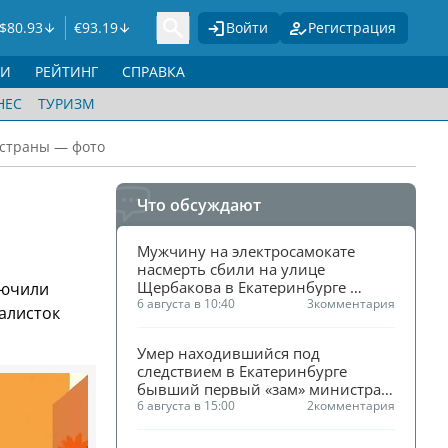
$
80.93
€
93.19
Войти
Регистрация
ГИ
РЕЙТИНГ
СПРАВКА
НЕС
ТУРИЗМ
 страны — фото
Что обсуждают
Мужчину на электросамокате 
насмерть сбили на улице 
Щербакова в Екатеринбурге 
лючили
(ФОТО)
6 августа в 10:40
3
комментария
алисток
Умер находившийся под 
следствием в Екатеринбурге 
бывший первый «зам» министра 
ЖКХ Смирнова
6 августа в 15:00
2
комментария