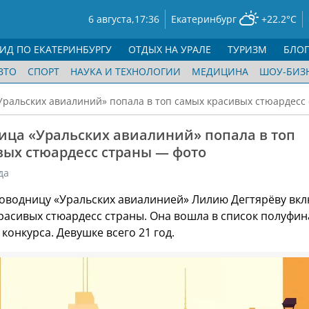
6 августа,
17:36
Екатеринбург
+22.2°C
ГИД ПО ЕКАТЕРИНБУРГУ
ОТДЫХ НА УРАЛЕ
ТУРИЗМ
БЛО
ВТО
СПОРТ
НАУКА И ТЕХНОЛОГИИ
МЕДИЦИНА
ШОУ-БИЗ
ральских авиалиний» попала в топ самых красивых стюардесс
ица «Уральских авиалиний» попала в топ
вых стюардесс страны — фото
да
водницу «Уральских авиалинией» Лилию Дегтярёву вк
красивых стюардесс страны. Она вошла в список полуфин
онкурса. Девушке всего 21 год.