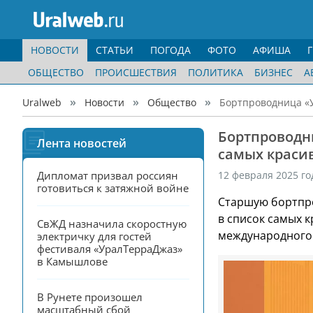
НОВОСТИ
СТАТЬИ
ПОГОДА
ФОТО
АФИША
ОБЩЕСТВО
ПРОИСШЕСТВИЯ
ПОЛИТИКА
БИЗНЕС
А
Uralweb
Новости
Общество
Бортпроводница «У
Бортпроводн
Лента новостей
самых краси
Дипломат призвал россиян 
12 февраля 2025 го
готовиться к затяжной войне
Старшую бортпро
в список самых 
СвЖД назначила скоростную 
международного к
электричку для гостей 
фестиваля «УралТерраДжаз» 
в Камышлове
В Рунете произошел 
масштабный сбой