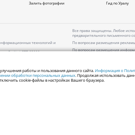
Залить фотографии
Гид по Уралу
Все права защищены. Любое испол
предварительного письменного со
 информационных технологий и
По вопросам размещения рекламы
По вопросам размещения информ
серия
Эл № ФС77-82000
Пользовательское соглашение на
Политика АО «ЦТВ» в отношении 
 улучшения работы и пользования данного сайта.
Информация о Полити
ошении обработки персональных данных
. Продолжая использовать данн
тключить cookie-файлы в настройках Вашего браузера.