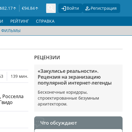
$
82.17
€
94.84
Войти
Регистрация
ГИ
РЕЙТИНГ
СПРАВКА
ФИЛЬМЫ
РЕЦЕНЗИИ
«Закулисье реальности».
63
139 мин.
Рецензия на экранизацию
популярной интернет-легенды
Бесконечные коридоры,
, Росселла
спроектированные безумным
 Гвидо
архитектором.
Что обсуждают
с