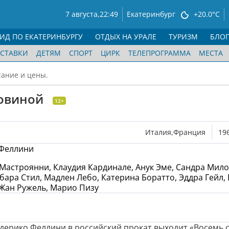
7 августа,
22:49
Екатеринбург
+20.0°C
ГИД ПО ЕКАТЕРИНБУРГУ
ОТДЫХ НА УРАЛЕ
ТУРИЗМ
БЛО
СТАВКИ
ДЕТЯМ
СПОРТ
ЦИРК
ТЕЛЕПРОГРАММА
МЕСТА
сание и цены.
ловиной
12+
Италия,Франция
19
Феллини
Мастроянни, Клаудия Кардинале, Анук Эме, Сандра Мило
бара Стил, Мадлен Лебо, Катерина Боратто, Эддра Гейл,
 Жан Ружель, Марио Пизу
едерико Феллини в российский прокат выходит «Восемь 