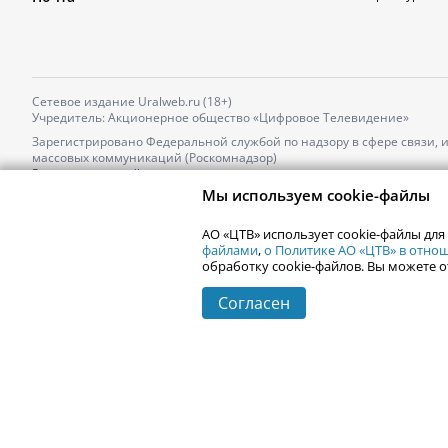
Сетевое издание Uralweb.ru (18+)
Учредитель: Акционерное общество «Цифровое Телевидение»
Зарегистрировано Федеральной службой по надзору в сфере связи,
массовых коммуникаций (Роскомнадзор)
Регистрационный номер и дата принятия решения о регистрации: 
от 18.10.2021 г.
Мы используем cookie-файлы
Главный редактор: Новокшонова Марина Аркадьевна,
Телефон редакции:
+7 (912) 244-87-87
,
АО «ЦТВ» использует cookie-файлы для
Электронный адрес редакции:
news@uralweb.ru
файлами
,
о Политике АО «ЦТВ» в отн
обработку cookie-файлов. Вы можете о
Согласен
© 2006-
2026
Uralweb.ru
Екатеринбург