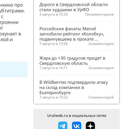
Дороги в Свердловской области 
 «кино про
стали худшими в УрФО
субтитрами.
3 августа в 10:33
10
комментариев
 с
строянни
ыт
Российские фанаты Marvel 
окунает в
загнобили рейтинг «Колобку», 
подвинувшему в прокате 
елой и
«Человека-паука»
7 августа в 13:50
2
комментария
Жара до +30 градусов придет в 
Свердловскую область
7 августа в 16:11
2
комментария
В Wildberries подтвердили атаку 
на склад компании в 
Екатеринбурге
7 августа в 10:23
1
комментарий
Uralweb.ru в социальных сетях