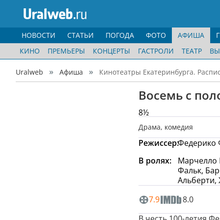
НОВОСТИ
СТАТЬИ
ПОГОДА
ФОТО
АФИША
КИНО
ПРЕМЬЕРЫ
КОНЦЕРТЫ
ГАСТРОЛИ
ТЕАТР
ВЫ
Uralweb
Афиша
Кинотеатры Екатеринбурга. Распи
Восемь с по
8½
Драма
,
комедия
Режиссер:
Федерико 
В ролях:
Марчелло 
Фальк, Бар
Альберти,
7.9
8.0
В честь 100-летия Ф