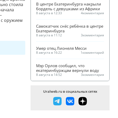
В центре Екатеринбурга накрыли 
льно стоила
бордель с девушками из Африки
сначала
8 августа в 12:33
4
комментария
—
 с оружием
Самокатчик снёс ребёнка в центре 
Екатеринбурга
8 августа в 11:12
3
комментария
Умер отец Лионеля Месси
8 августа в 16:22
1
комментарий
Мэр Орлов сообщил, что 
екатеринбуржцам вернули воду
8 августа в 14:52
3
комментария
Uralweb.ru в социальных сетях