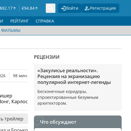
$
82.17
€
94.84
Войти
Регистрация
ГИ
РЕЙТИНГ
СПРАВКА
ФИЛЬМЫ
РЕЦЕНЗИИ
«Закулисье реальности».
026
98 мин.
Рецензия на экранизацию
популярной интернет-легенды
Бесконечные коридоры,
Фишер
спроектированные безумным
Вонг, Карлос
архитектором.
ь трейлер
Что обсуждают
Сид и Бронко