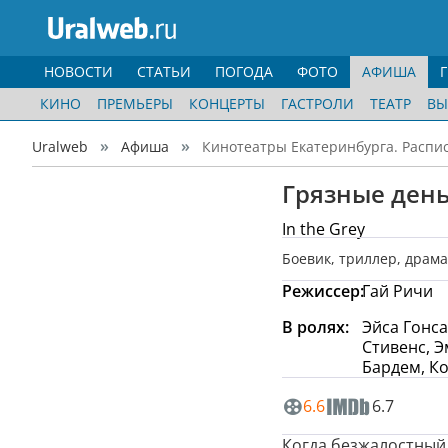
НОВОСТИ
СТАТЬИ
ПОГОДА
ФОТО
АФИША
КИНО
ПРЕМЬЕРЫ
КОНЦЕРТЫ
ГАСТРОЛИ
ТЕАТР
ВЫ
Uralweb
Афиша
Кинотеатры Екатеринбурга. Распи
Грязные ден
In the Grey
Боевик
,
триллер
,
драма
Режиссер:
Гай Ричи
В ролях:
Эйса Гонса
Стивенс, 
Бардем, Ко
6.6
6.7
Когда безжалостный 