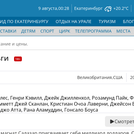
9 августа,
00:28
Екатеринбург
+20.2°C
ГИД ПО ЕКАТЕРИНБУРГУ
ОТДЫХ НА УРАЛЕ
ТУРИЗМ
БЛО
СТАВКИ
ДЕТЯМ
СПОРТ
ЦИРК
ТЕЛЕПРОГРАММА
МЕСТА
сание и цены.
ьги
18+
Великобритания,США
2
лес, Генри Кэвилл, Джейк Джилленхол, Розамунд Пайк, 
Эмметт Джей Сканлан, Кристиан Очоа Лаверни, Джейсон 
джо Атта, Рана Аламуддин, Гонсало Боуса
Смотрет
магнат Салазар присваивает себе миллиард долларов, 