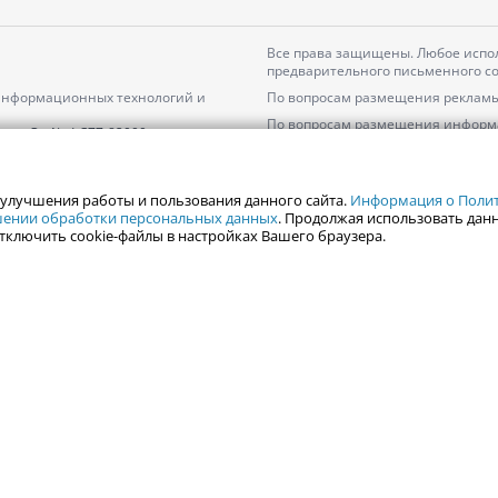
Все права защищены. Любое испол
предварительного письменного со
 информационных технологий и
По вопросам размещения рекламы
По вопросам размещения информ
серия
Эл № ФС77-82000
Пользовательское соглашение на
Политика АО «ЦТВ» в отношении 
 улучшения работы и пользования данного сайта.
Информация о Полити
ошении обработки персональных данных
. Продолжая использовать данн
тключить cookie-файлы в настройках Вашего браузера.