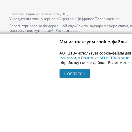
Сетевое издание Uralweb.ru (18+)
Учредитель: Акционерное общество «Цифровое Телевидение»
Зарегистрировано Федеральной службой по надзору в сфере связи,
массовых коммуникаций (Роскомнадзор)
Регистрационный номер и дата принятия решения о регистрации: 
от 18.10.2021 г.
Мы используем cookie-файлы
Главный редактор: Новокшонова Марина Аркадьевна,
Телефон редакции:
+7 (912) 244-87-87
,
АО «ЦТВ» использует cookie-файлы для
Электронный адрес редакции:
news@uralweb.ru
файлами
,
о Политике АО «ЦТВ» в отн
обработку cookie-файлов. Вы можете о
Согласен
© 2006-
2026
Uralweb.ru
Екатеринбург