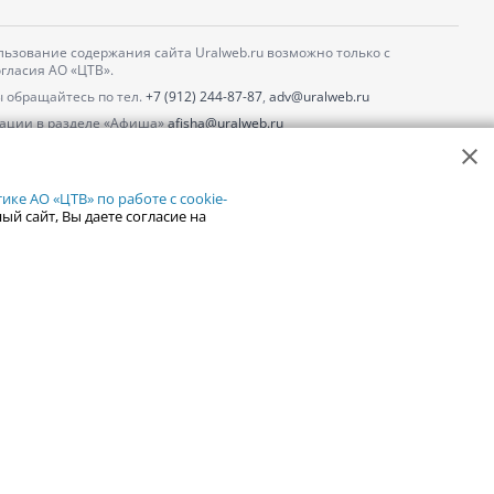
ьзование содержания сайта Uralweb.ru возможно только с
гласия АО «ЦТВ».
 обращайтесь по тел.
+7 (912) 244-87-87
,
adv@uralweb.ru
ации в разделе «Афиша»
afisha@uralweb.ru
 использование сайта
обработки персональных данных
ке АО «ЦТВ» по работе с cookie-
ый сайт, Вы даете согласие на
18+