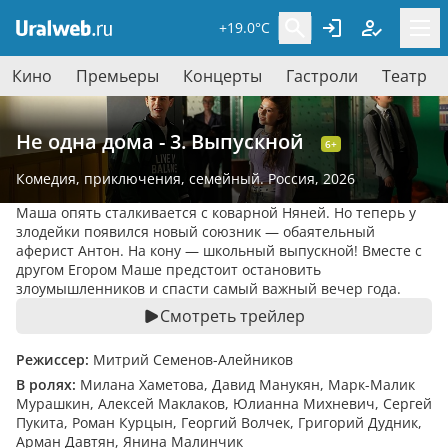
+19.0°C
Кино
Премьеры
Концерты
Гастроли
Театр
Не одна дома - 3. Выпускной
6+
Комедия
,
приключения
,
семейный
. Россия, 2026
Маша опять сталкивается с коварной Няней. Но теперь у
злодейки появился новый союзник — обаятельный
аферист Антон. На кону — школьный выпускной! Вместе с
другом Егором Маше предстоит остановить
злоумышленников и спасти самый важный вечер года.
Смотреть трейлер
Режиссер:
Митрий Семенов-Алейников
В ролях:
Милана Хаметова, Давид Манукян, Марк-Малик
Мурашкин, Алексей Маклаков, Юлианна Михневич, Сергей
Пукита, Роман Курцын, Георгий Волчек, Григорий Дудник,
Арман Давтян, Янина Малинчик