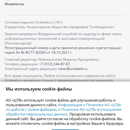
Иноагенты
Сетевое издание Uralweb.ru (18+)
Учредитель: Акционерное общество «Цифровое Телевидение»
Зарегистрировано Федеральной службой по надзору в сфере связи,
информационных технологий и массовых коммуникаций
(Роскомнадзор)
Регистрационный номер и дата принятия решения о регистрации:
серия
Эл № ФС77-82000
от 18.10.2021 г.
Главный редактор: Новокшонова Марина Аркадьевна,
Телефон редакции:
+7 (912) 244-87-87
,
Электронный адрес редакции:
news@uralweb.ru
Все права защищены. Любое использование содержания сайта
Uralweb.ru возможно только с предварительного письменного
согласия АО «ЦТВ».
Мы используем cookie-файлы
По вопросам размещения рекламы обращайтесь по тел.
+7 (912) 244-
87-87
,
adv@uralweb.ru
АО «ЦТВ» использует cookie-файлы для улучшения работы и
По вопросам размещения информации в разделе «Афиша»
пользования данного сайта.
Информация о Политике АО «ЦТВ»
afisha@uralweb.ru
по работе с cookie-файлами
,
о Политике АО «ЦТВ» в отношении
обработки персональных данных
. Продолжая использовать
Пользовательское соглашение на использование сайта
данный сайт, Вы даете согласие на обработку cookie-файлов. Вы
Политика АО «ЦТВ» в отношении обработки персональных данных
можете отключить cookie-файлы в настройках Вашего браузера.