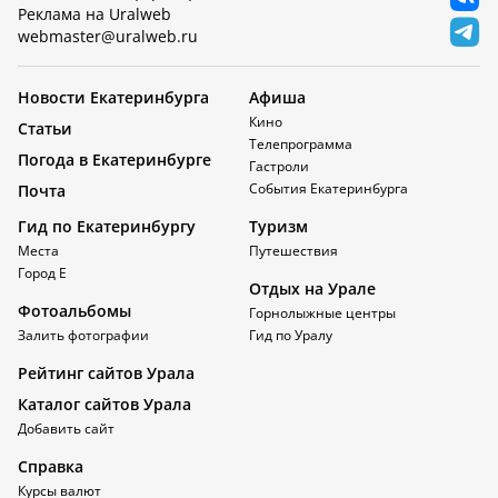
Реклама на Uralweb
webmaster@uralweb.ru
Новости Екатеринбурга
Афиша
Кино
Статьи
Телепрограмма
Погода в Екатеринбурге
Гастроли
События Екатеринбурга
Почта
Гид по Екатеринбургу
Туризм
Места
Путешествия
Город Е
Отдых на Урале
Фотоальбомы
Горнолыжные центры
Залить фотографии
Гид по Уралу
Рейтинг сайтов Урала
Каталог сайтов Урала
Добавить сайт
Справка
Курсы валют