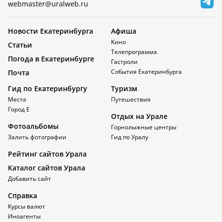
webmaster@uralweb.ru
Новости Екатеринбурга
Афиша
Кино
Статьи
Телепрограмма
Погода в Екатеринбурге
Гастроли
События Екатеринбурга
Почта
Гид по Екатеринбургу
Туризм
Места
Путешествия
Город Е
Отдых на Урале
Фотоальбомы
Горнолыжные центры
Залить фотографии
Гид по Уралу
Рейтинг сайтов Урала
Каталог сайтов Урала
Добавить сайт
Справка
Курсы валют
Иноагенты