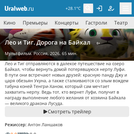
+28.1°C
Кино
Премьеры
Концерты
Гастроли
Театр
Лео и Тиг. Дорога на Байкал
0+
Мультфильм
. Россия, 2026,
65 мин.
Лео и Тиг отправляются в далекое путешествие на озеро
Байкал, чтобы вернуть домой потерявшуюся нерпу Луфи.
В пути они встречают новых друзей: красную панду Джу и
царя обезьян Укуна, а также сталкиваются со злым вождем
табуна коней Тенгри-Ханом, который сам мечтает
захватить нерпу. Ведь тот, кто вернет Луфи, получит в
награду выполнение любого желания от хозяина Байкала
— великого дракона Лусуда.
Смотреть трейлер
Режиссер:
Антон Ланшаков