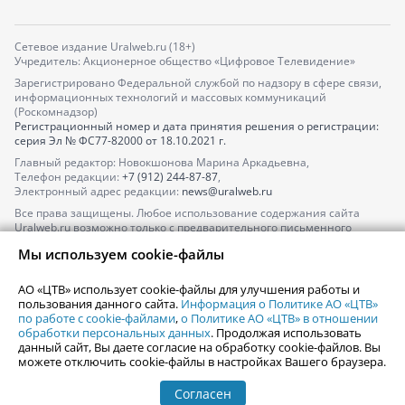
Сетевое издание Uralweb.ru (18+)
Учредитель: Акционерное общество «Цифровое Телевидение»
Зарегистрировано Федеральной службой по надзору в сфере связи,
информационных технологий и массовых коммуникаций
(Роскомнадзор)
Регистрационный номер и дата принятия решения о регистрации:
серия
Эл № ФС77-82000
от 18.10.2021 г.
Главный редактор: Новокшонова Марина Аркадьевна,
Телефон редакции:
+7 (912) 244-87-87
,
Электронный адрес редакции:
news@uralweb.ru
Все права защищены. Любое использование содержания сайта
Uralweb.ru возможно только с предварительного письменного
согласия АО «ЦТВ».
Мы используем cookie-файлы
По вопросам размещения рекламы обращайтесь по тел.
+7 (912) 244-
87-87
,
adv@uralweb.ru
АО «ЦТВ» использует cookie-файлы для улучшения работы и
По вопросам размещения информации в разделе «Афиша»
пользования данного сайта.
Информация о Политике АО «ЦТВ»
afisha@uralweb.ru
по работе с cookie-файлами
,
о Политике АО «ЦТВ» в отношении
обработки персональных данных
. Продолжая использовать
Пользовательское соглашение на использование сайта
данный сайт, Вы даете согласие на обработку cookie-файлов. Вы
Политика АО «ЦТВ» в отношении обработки персональных данных
можете отключить cookie-файлы в настройках Вашего браузера.
Согласен