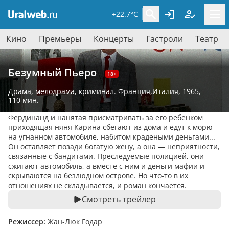
+22.7°C
Кино
Премьеры
Концерты
Гастроли
Театр
Безумный Пьеро
18+
Драма
,
мелодрама
,
криминал
. Франция,Италия, 1965,
110 мин.
Фердинанд и нанятая присматривать за его ребенком
приходящая няня Карина сбегают из дома и едут к морю
на угнанном автомобиле, набитом крадеными деньгами...
Он оставляет позади богатую жену, а она — неприятности,
связанные с бандитами. Преследуемые полицией, они
сжигают автомобиль, а вместе с ним и деньги мафии и
скрываются на безлюдном острове. Но что-то в их
отношениях не складывается, и роман кончается.
Смотреть трейлер
Режиссер:
Жан-Люк Годар