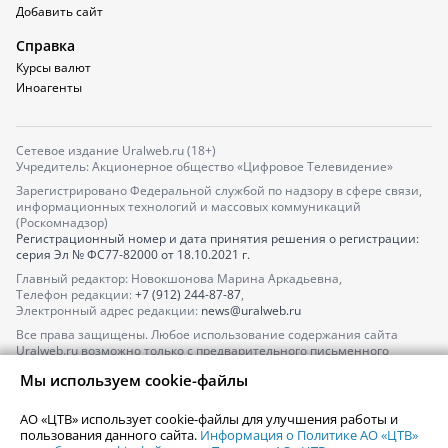
Добавить сайт
Справка
Курсы валют
Иноагенты
Сетевое издание Uralweb.ru (18+)
Учредитель: Акционерное общество «Цифровое Телевидение»
Зарегистрировано Федеральной службой по надзору в сфере связи,
информационных технологий и массовых коммуникаций
(Роскомнадзор)
Регистрационный номер и дата принятия решения о регистрации:
серия
Эл № ФС77-82000
от 18.10.2021 г.
Главный редактор: Новокшонова Марина Аркадьевна,
Телефон редакции:
+7 (912) 244-87-87
,
Электронный адрес редакции:
news@uralweb.ru
Все права защищены. Любое использование содержания сайта
Uralweb.ru возможно только с предварительного письменного
согласия АО «ЦТВ».
Мы используем cookie-файлы
По вопросам размещения рекламы обращайтесь по тел.
+7 (912) 244-
87-87
,
adv@uralweb.ru
АО «ЦТВ» использует cookie-файлы для улучшения работы и
По вопросам размещения информации в разделе «Афиша»
пользования данного сайта.
Информация о Политике АО «ЦТВ»
afisha@uralweb.ru