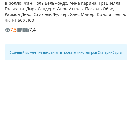
В ролях:
Жан-Поль Бельмондо, Анна Карина, Грациелла
Гальвани, Дирк Сандерс, Анри Атталь, Паскаль Обье,
Раймон Дево, Сэмюэль Фуллер, Ханс Майер, Криста Нелль,
Жан-Пьер Лео
7.5
7.4
В данный момент не находится в прокате кинотеатров Екатеринбурга