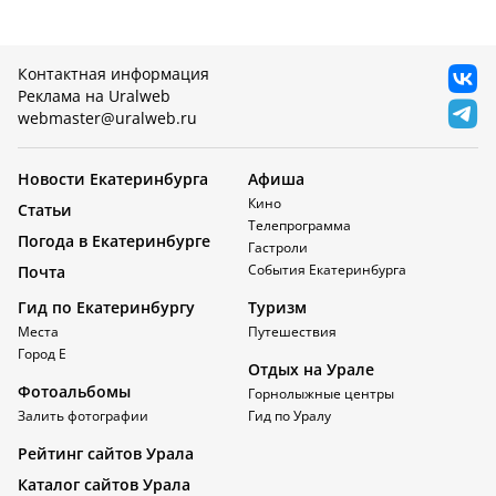
Контактная информация
Реклама на Uralweb
webmaster@uralweb.ru
Новости Екатеринбурга
Афиша
Кино
Статьи
Телепрограмма
Погода в Екатеринбурге
Гастроли
События Екатеринбурга
Почта
Гид по Екатеринбургу
Туризм
Места
Путешествия
Город Е
Отдых на Урале
Фотоальбомы
Горнолыжные центры
Залить фотографии
Гид по Уралу
Рейтинг сайтов Урала
Каталог сайтов Урала