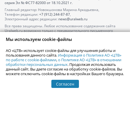
серия
Эл № ФС77-82000
от 18.10.2021 г.
Главный редактор: Новокшонова Марина Аркадьевна,
Телефон редакции:
+7 (912) 244-87-87
,
Электронный адрес редакции:
news@uralweb.ru
Все права защищены. Любое использование содержания сайта
Uralweb.ru возможно только с предварительного письменного
согласия АО «ЦТВ».
Мы используем cookie-файлы
По вопросам размещения рекламы обращайтесь по тел.
+7 (912) 244-
87-87
,
adv@uralweb.ru
АО «ЦТВ» использует cookie-файлы для улучшения работы и
По вопросам размещения информации в разделе «Афиша»
пользования данного сайта.
Информация о Политике АО «ЦТВ»
afisha@uralweb.ru
по работе с cookie-файлами
,
о Политике АО «ЦТВ» в отношении
обработки персональных данных
. Продолжая использовать
Пользовательское соглашение на использование сайта
данный сайт, Вы даете согласие на обработку cookie-файлов. Вы
Политика АО «ЦТВ» в отношении обработки персональных данных
можете отключить cookie-файлы в настройках Вашего браузера.
Согласен
© 2006-
2026
Uralweb.ru
18+