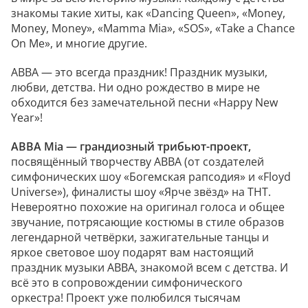
знакомы такие хиты, как «Dancing Queen», «Money,
Money, Money», «Mamma Mia», «SOS», «Take a Chance
On Me», и многие другие.
ABBA — это всегда праздник! Праздник музыки,
любви, детства. Ни одно рождество в мире не
обходится без замечательной песни «Happy New
Year»!
ABBA Mia — грандиозный трибьют-проект,
посвящённый творчеству ABBA (от создателей
симфонических шоу «Богемская рапсодия» и «Floyd
Universe»), финалисты шоу «Ярче звёзд» на ТНТ.
Невероятно похожие на оригинал голоса и общее
звучание, потрясающие костюмы в стиле образов
легендарной четвёрки, зажигательные танцы и
яркое световое шоу подарят вам настоящий
праздник музыки ABBA, знакомой всем с детства. И
всё это в сопровождении симфонического
оркестра! Проект уже полюбился тысячам