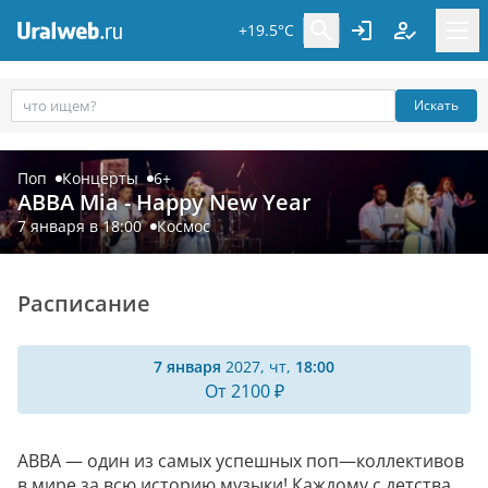
+19.5°C
Искать
Поп
Концерты
6+
ABBA Mia - Happy New Year
7 января в 18:00
Космос
Расписание
7 января
2027, чт,
18:00
От 2100 ₽
ABBA — один из самых успешных поп—коллективов
в мире за всю историю музыки! Каждому с детства