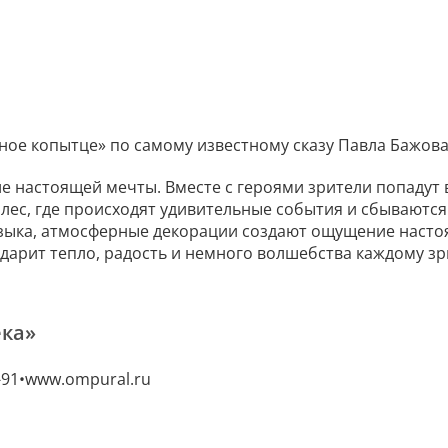
ное копытце» по самому известному сказу Павла Бажова
ле настоящей мечты. Вместе с героями зрители попадут 
 лес, где происходят удивительные события и сбываютс
узыка, атмосферные декорации создают ощущение наст
одарит тепло, радость и немного волшебства каждому з
ека»
-91
www.ompural.ru