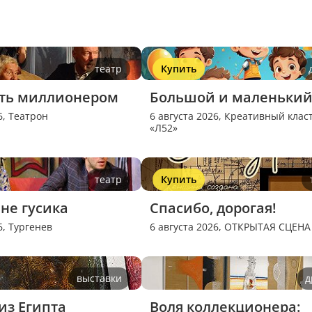
театр
Купить
ать миллионером
Большой и маленьки
6,
Театрон
6 августа 2026,
Креативный клас
«Л52»
театр
Купить
не гусика
Спасибо, дорогая!
6,
Тургенев
6 августа 2026,
ОТКРЫТАЯ СЦЕНА
выставки
д
из Египта
Воля коллекционера: 