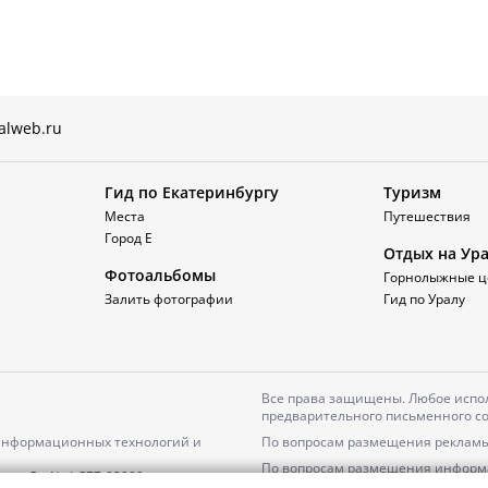
alweb.ru
Гид по Екатеринбургу
Туризм
Места
Путешествия
Город Е
Отдых на Ур
Фотоальбомы
Горнолыжные ц
Залить фотографии
Гид по Уралу
Все права защищены. Любое испол
предварительного письменного со
 информационных технологий и
По вопросам размещения рекламы
По вопросам размещения информ
серия
Эл № ФС77-82000