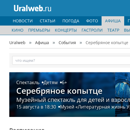
НОВОСТИ
СТАТЬИ
ПОГОДА
ФОТО
АФИША
КИНО
ПРЕМЬЕРЫ
КОНЦЕРТЫ
ГАСТРОЛИ
ТЕАТР
ВЫ
Uralweb
Афиша
События
Серебряное копытце
Спектакль
Детям
6+
Серебряное копытце
Музейный спектакль для детей и взрос
15 августа в 18:30
Музей «Литературная жизнь У