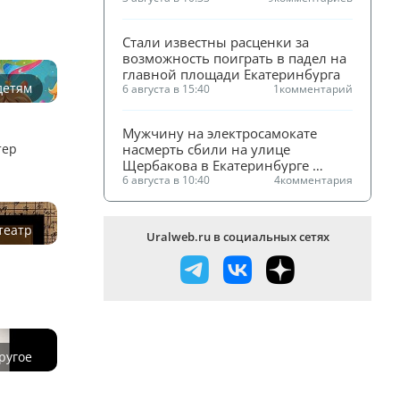
Стали известны расценки за 
возможность поиграть в падел на 
главной площади Екатеринбурга
детям
6 августа в 15:40
1
комментарий
й
Мужчину на электросамокате 
тер
насмерть сбили на улице 
Щербакова в Екатеринбурге 
(ФОТО)
6 августа в 10:40
4
комментария
театр
Uralweb.ru в социальных сетях
ругое