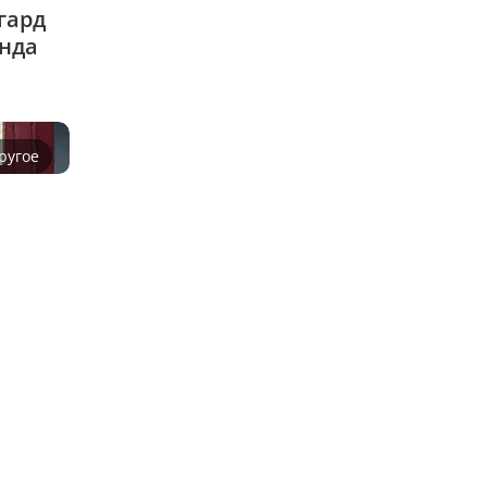
ард 
нда
ругое