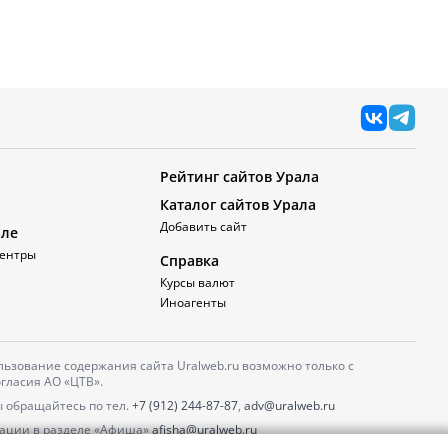
Рейтинг сайтов Урала
Каталог сайтов Урала
Добавить сайт
але
ентры
Справка
Курсы валют
Иноагенты
ьзование содержания сайта Uralweb.ru возможно только с
гласия АО «ЦТВ».
 обращайтесь по тел.
+7 (912) 244-87-87
,
adv@uralweb.ru
ации в разделе «Афиша»
afisha@uralweb.ru