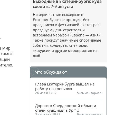
Выходные в Екатеринбурге: куда
сходить 7-9 августа
Ни одни летние выходные в
Екатеринбурге не проходят без
праздников и фестивалей. В этот раз
празднуем День строителя и
встречаем марафон «Европа — Азия».
.
Также пройдут значимые спортивные
события, концерты, спектакли,
в мир
экскурсии и другие мероприятия на
я самые
люб
оящей
рителю.
Что обсуждают
Глава Екатеринбурга вышел на 
работу на костылях
26 мая в 17:17
5
комментариев
Дороги в Свердловской области 
стали худшими в УрФО
3 августа в 10:33
9
комментариев