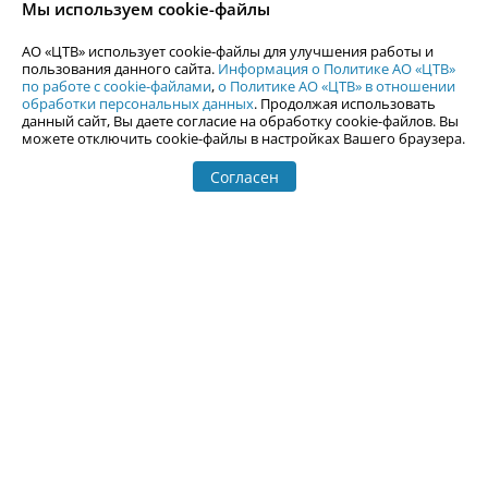
Мы используем cookie-файлы
По вопросам размещения рекламы обращайтесь по тел.
+7 (912) 244-
87-87
,
adv@uralweb.ru
АО «ЦТВ» использует cookie-файлы для улучшения работы и
По вопросам размещения информации в разделе «Афиша»
пользования данного сайта.
Информация о Политике АО «ЦТВ»
afisha@uralweb.ru
по работе с cookie-файлами
,
о Политике АО «ЦТВ» в отношении
обработки персональных данных
. Продолжая использовать
Пользовательское соглашение на использование сайта
данный сайт, Вы даете согласие на обработку cookie-файлов. Вы
Политика АО «ЦТВ» в отношении обработки персональных данных
можете отключить cookie-файлы в настройках Вашего браузера.
Согласен
© 2006-
2026
Uralweb.ru
18+