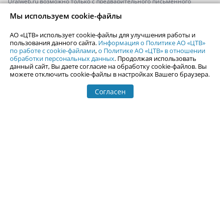
Uralweb.ru возможно только с предварительного письменного
согласия АО «ЦТВ».
Мы используем cookie-файлы
По вопросам размещения рекламы обращайтесь по тел.
+7 (912) 244-
87-87
,
adv@uralweb.ru
АО «ЦТВ» использует cookie-файлы для улучшения работы и
По вопросам размещения информации в разделе «Афиша»
пользования данного сайта.
Информация о Политике АО «ЦТВ»
afisha@uralweb.ru
по работе с cookie-файлами
,
о Политике АО «ЦТВ» в отношении
обработки персональных данных
. Продолжая использовать
Пользовательское соглашение на использование сайта
данный сайт, Вы даете согласие на обработку cookie-файлов. Вы
Политика АО «ЦТВ» в отношении обработки персональных данных
можете отключить cookie-файлы в настройках Вашего браузера.
Согласен
© 2006-
2026
Uralweb.ru
18+