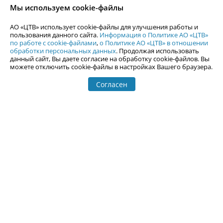
согласия АО «ЦТВ».
Мы используем cookie-файлы
По вопросам размещения рекламы обращайтесь по тел.
+7 (912) 244-
87-87
,
adv@uralweb.ru
АО «ЦТВ» использует cookie-файлы для улучшения работы и
По вопросам размещения информации в разделе «Афиша»
пользования данного сайта.
Информация о Политике АО «ЦТВ»
afisha@uralweb.ru
по работе с cookie-файлами
,
о Политике АО «ЦТВ» в отношении
обработки персональных данных
. Продолжая использовать
Пользовательское соглашение на использование сайта
данный сайт, Вы даете согласие на обработку cookie-файлов. Вы
Политика АО «ЦТВ» в отношении обработки персональных данных
можете отключить cookie-файлы в настройках Вашего браузера.
Согласен
© 2006-
2026
Uralweb.ru
18+