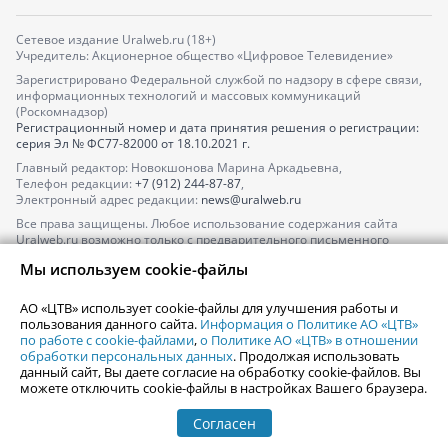
Сетевое издание Uralweb.ru (18+)
Учредитель: Акционерное общество «Цифровое Телевидение»
Зарегистрировано Федеральной службой по надзору в сфере связи,
информационных технологий и массовых коммуникаций
(Роскомнадзор)
Регистрационный номер и дата принятия решения о регистрации:
серия
Эл № ФС77-82000
от 18.10.2021 г.
Главный редактор: Новокшонова Марина Аркадьевна,
Телефон редакции:
+7 (912) 244-87-87
,
Электронный адрес редакции:
news@uralweb.ru
Все права защищены. Любое использование содержания сайта
Uralweb.ru возможно только с предварительного письменного
согласия АО «ЦТВ».
Мы используем cookie-файлы
По вопросам размещения рекламы обращайтесь по тел.
+7 (912) 244-
87-87
,
adv@uralweb.ru
АО «ЦТВ» использует cookie-файлы для улучшения работы и
По вопросам размещения информации в разделе «Афиша»
пользования данного сайта.
Информация о Политике АО «ЦТВ»
afisha@uralweb.ru
по работе с cookie-файлами
,
о Политике АО «ЦТВ» в отношении
обработки персональных данных
. Продолжая использовать
Пользовательское соглашение на использование сайта
данный сайт, Вы даете согласие на обработку cookie-файлов. Вы
Политика АО «ЦТВ» в отношении обработки персональных данных
можете отключить cookie-файлы в настройках Вашего браузера.
Согласен