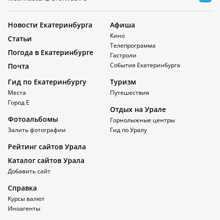
Новости Екатеринбурга
Афиша
Кино
Статьи
Телепрограмма
Погода в Екатеринбурге
Гастроли
События Екатеринбурга
Почта
Гид по Екатеринбургу
Туризм
Места
Путешествия
Город Е
Отдых на Урале
Фотоальбомы
Горнолыжные центры
Залить фотографии
Гид по Уралу
Рейтинг сайтов Урала
Каталог сайтов Урала
Добавить сайт
Справка
Курсы валют
Иноагенты