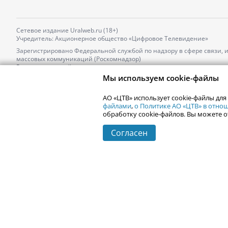
Сетевое издание Uralweb.ru (18+)
Учредитель: Акционерное общество «Цифровое Телевидение»
Зарегистрировано Федеральной службой по надзору в сфере связи,
массовых коммуникаций (Роскомнадзор)
Регистрационный номер и дата принятия решения о регистрации: 
от 18.10.2021 г.
Мы используем cookie-файлы
Главный редактор: Новокшонова Марина Аркадьевна,
Телефон редакции:
+7 (912) 244-87-87
,
АО «ЦТВ» использует cookie-файлы для
Электронный адрес редакции:
news@uralweb.ru
файлами
,
о Политике АО «ЦТВ» в отн
обработку cookie-файлов. Вы можете о
Согласен
© 2006-
2026
Uralweb.ru
Екатеринбург