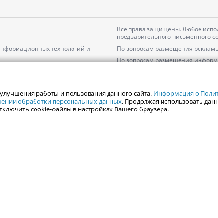
Все права защищены. Любое испол
предварительного письменного со
 информационных технологий и
По вопросам размещения рекламы
По вопросам размещения информ
серия
Эл № ФС77-82000
Пользовательское соглашение на
Политика АО «ЦТВ» в отношении 
 улучшения работы и пользования данного сайта.
Информация о Полити
ошении обработки персональных данных
. Продолжая использовать данн
тключить cookie-файлы в настройках Вашего браузера.