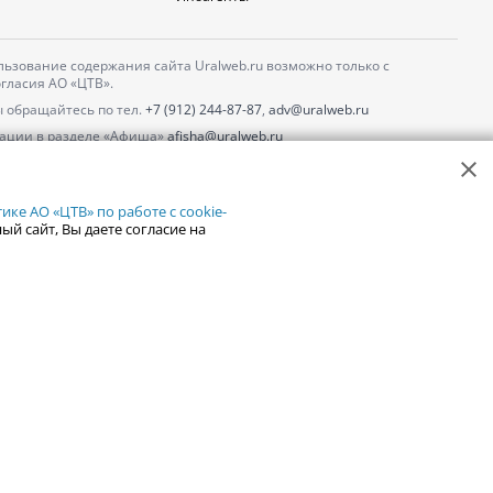
ьзование содержания сайта Uralweb.ru возможно только с
гласия АО «ЦТВ».
 обращайтесь по тел.
+7 (912) 244-87-87
,
adv@uralweb.ru
ации в разделе «Афиша»
afisha@uralweb.ru
 использование сайта
обработки персональных данных
ке АО «ЦТВ» по работе с cookie-
ый сайт, Вы даете согласие на
18+