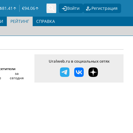
$
81.41
€
94.06
Войти
Регистрация
ГИ
РЕЙТИНГ
СПРАВКА
Uralweb.ru в социальных сетях
сетители
за
е
сегодня