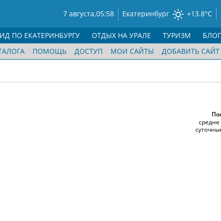
7 августа,
05:58
Екатеринбург
+13.8°C
ГИД ПО ЕКАТЕРИНБУРГУ
ОТДЫХ НА УРАЛЕ
ТУРИЗМ
БЛО
ТАЛОГА
ПОМОЩЬ
ДОСТУП
МОИ САЙТЫ
ДОБАВИТЬ САЙТ
По
cредне
суточны