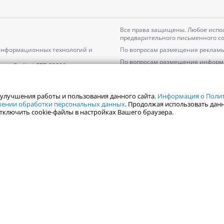
Все права защищены. Любое испол
предварительного письменного со
 информационных технологий и
По вопросам размещения рекламы
По вопросам размещения информ
серия
Эл № ФС77-82000
Пользовательское соглашение на
Политика АО «ЦТВ» в отношении 
 улучшения работы и пользования данного сайта.
Информация о Полити
ошении обработки персональных данных
. Продолжая использовать данн
тключить cookie-файлы в настройках Вашего браузера.