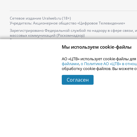
Сетевое издание Uralweb.ru (18+)
Учредитель: Акционерное общество «Цифровое Телевидение»
Зарегистрировано Федеральной службой по надзору в сфере связи,
массовых коммуникаций (Роскомнадзор)
Регистрационный номер и дата принятия решения о регистрации: 
от 18.10.2021 г.
Мы используем cookie-файлы
Главный редактор: Новокшонова Марина Аркадьевна,
Телефон редакции:
+7 (912) 244-87-87
,
АО «ЦТВ» использует cookie-файлы для
Электронный адрес редакции:
news@uralweb.ru
файлами
,
о Политике АО «ЦТВ» в отн
обработку cookie-файлов. Вы можете о
Согласен
© 2006-
2026
Uralweb.ru
Екатеринбург