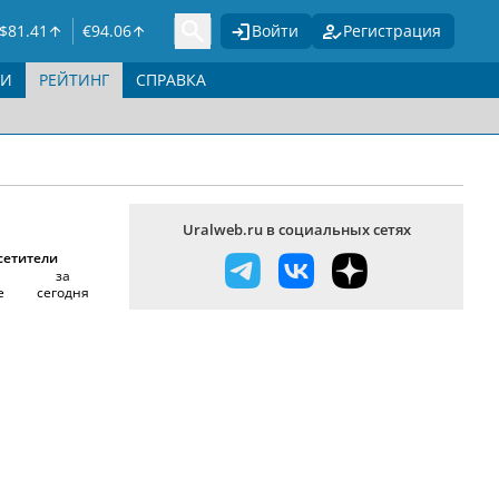
$
81.41
€
94.06
Войти
Регистрация
ГИ
РЕЙТИНГ
СПРАВКА
Uralweb.ru в социальных сетях
сетители
за
е
сегодня