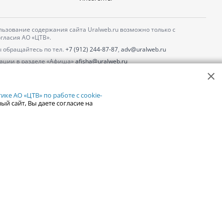
ьзование содержания сайта Uralweb.ru возможно только с
гласия АО «ЦТВ».
 обращайтесь по тел.
+7 (912) 244-87-87
,
adv@uralweb.ru
ации в разделе «Афиша»
afisha@uralweb.ru
 использование сайта
обработки персональных данных
ке АО «ЦТВ» по работе с cookie-
ый сайт, Вы даете согласие на
18+