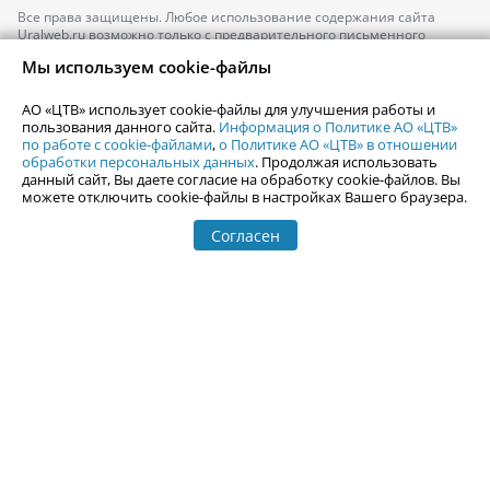
Все права защищены. Любое использование содержания сайта
Uralweb.ru возможно только с предварительного письменного
согласия АО «ЦТВ».
Мы используем cookie-файлы
По вопросам размещения рекламы обращайтесь по тел.
+7 (912) 244-
87-87
,
adv@uralweb.ru
АО «ЦТВ» использует cookie-файлы для улучшения работы и
По вопросам размещения информации в разделе «Афиша»
пользования данного сайта.
Информация о Политике АО «ЦТВ»
afisha@uralweb.ru
по работе с cookie-файлами
,
о Политике АО «ЦТВ» в отношении
обработки персональных данных
. Продолжая использовать
Пользовательское соглашение на использование сайта
данный сайт, Вы даете согласие на обработку cookie-файлов. Вы
Политика АО «ЦТВ» в отношении обработки персональных данных
можете отключить cookie-файлы в настройках Вашего браузера.
Согласен
© 2006-
2026
Uralweb.ru
18+