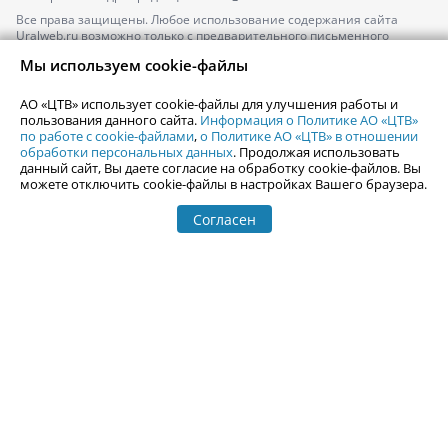
Все права защищены. Любое использование содержания сайта
Uralweb.ru возможно только с предварительного письменного
согласия АО «ЦТВ».
Мы используем cookie-файлы
По вопросам размещения рекламы обращайтесь по тел.
+7 (912) 244-
87-87
,
adv@uralweb.ru
АО «ЦТВ» использует cookie-файлы для улучшения работы и
По вопросам размещения информации в разделе «Афиша»
пользования данного сайта.
Информация о Политике АО «ЦТВ»
afisha@uralweb.ru
по работе с cookie-файлами
,
о Политике АО «ЦТВ» в отношении
обработки персональных данных
. Продолжая использовать
Пользовательское соглашение на использование сайта
данный сайт, Вы даете согласие на обработку cookie-файлов. Вы
Политика АО «ЦТВ» в отношении обработки персональных данных
можете отключить cookie-файлы в настройках Вашего браузера.
Согласен
© 2006-
2026
Uralweb.ru
18+