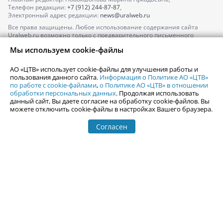
Телефон редакции:
+7 (912) 244-87-87
,
Электронный адрес редакции:
news@uralweb.ru
Все права защищены. Любое использование содержания сайта
Uralweb.ru возможно только с предварительного письменного
согласия АО «ЦТВ».
Мы используем cookie-файлы
По вопросам размещения рекламы обращайтесь по тел.
+7 (912) 244-
87-87
,
adv@uralweb.ru
АО «ЦТВ» использует cookie-файлы для улучшения работы и
По вопросам размещения информации в разделе «Афиша»
пользования данного сайта.
Информация о Политике АО «ЦТВ»
afisha@uralweb.ru
по работе с cookie-файлами
,
о Политике АО «ЦТВ» в отношении
обработки персональных данных
. Продолжая использовать
Пользовательское соглашение на использование сайта
данный сайт, Вы даете согласие на обработку cookie-файлов. Вы
Политика АО «ЦТВ» в отношении обработки персональных данных
можете отключить cookie-файлы в настройках Вашего браузера.
Согласен
© 2006-
2026
Uralweb.ru
18+