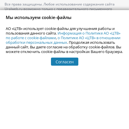
Все права защищены. Любое использование содержания сайта
Uralweb.ru возможно только с предварительного письменного
согласия АО «ЦТВ».
Мы используем cookie-файлы
По вопросам размещения рекламы обращайтесь по тел.
+7 (912) 244-
87-87
,
adv@uralweb.ru
АО «ЦТВ» использует cookie-файлы для улучшения работы и
По вопросам размещения информации в разделе «Афиша»
пользования данного сайта.
Информация о Политике АО «ЦТВ»
afisha@uralweb.ru
по работе с cookie-файлами
,
о Политике АО «ЦТВ» в отношении
обработки персональных данных
. Продолжая использовать
Пользовательское соглашение на использование сайта
данный сайт, Вы даете согласие на обработку cookie-файлов. Вы
Политика АО «ЦТВ» в отношении обработки персональных данных
можете отключить cookie-файлы в настройках Вашего браузера.
Согласен
© 2006-
2026
Uralweb.ru
18+