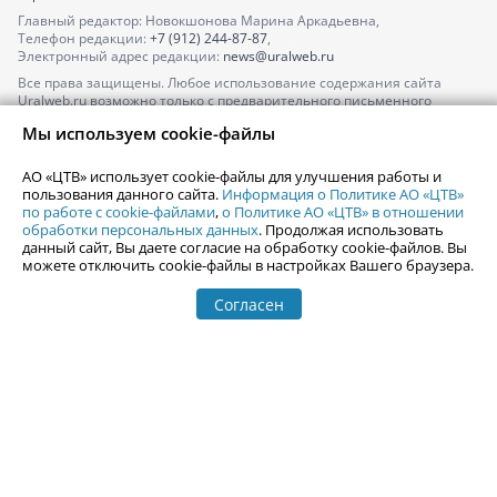
Главный редактор: Новокшонова Марина Аркадьевна,
Телефон редакции:
+7 (912) 244-87-87
,
Электронный адрес редакции:
news@uralweb.ru
Все права защищены. Любое использование содержания сайта
Uralweb.ru возможно только с предварительного письменного
согласия АО «ЦТВ».
Мы используем cookie-файлы
По вопросам размещения рекламы обращайтесь по тел.
+7 (912) 244-
87-87
,
adv@uralweb.ru
АО «ЦТВ» использует cookie-файлы для улучшения работы и
По вопросам размещения информации в разделе «Афиша»
пользования данного сайта.
Информация о Политике АО «ЦТВ»
afisha@uralweb.ru
по работе с cookie-файлами
,
о Политике АО «ЦТВ» в отношении
обработки персональных данных
. Продолжая использовать
Пользовательское соглашение на использование сайта
данный сайт, Вы даете согласие на обработку cookie-файлов. Вы
Политика АО «ЦТВ» в отношении обработки персональных данных
можете отключить cookie-файлы в настройках Вашего браузера.
Согласен
© 2006-
2026
Uralweb.ru
18+