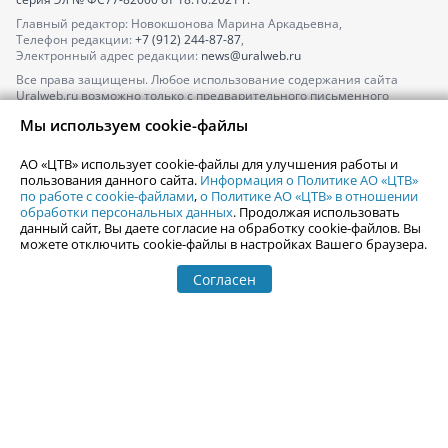
Главный редактор: Новокшонова Марина Аркадьевна,
Телефон редакции:
+7 (912) 244-87-87
,
Электронный адрес редакции:
news@uralweb.ru
Все права защищены. Любое использование содержания сайта
Uralweb.ru возможно только с предварительного письменного
согласия АО «ЦТВ».
Мы используем cookie-файлы
По вопросам размещения рекламы обращайтесь по тел.
+7 (912) 244-
87-87
,
adv@uralweb.ru
АО «ЦТВ» использует cookie-файлы для улучшения работы и
По вопросам размещения информации в разделе «Афиша»
пользования данного сайта.
Информация о Политике АО «ЦТВ»
afisha@uralweb.ru
по работе с cookie-файлами
,
о Политике АО «ЦТВ» в отношении
обработки персональных данных
. Продолжая использовать
Пользовательское соглашение на использование сайта
данный сайт, Вы даете согласие на обработку cookie-файлов. Вы
Политика АО «ЦТВ» в отношении обработки персональных данных
можете отключить cookie-файлы в настройках Вашего браузера.
Согласен
© 2006-
2026
Uralweb.ru
18+