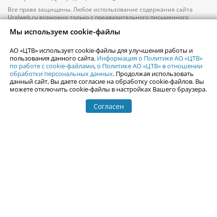
Все права защищены. Любое использование содержания сайта
Uralweb.ru возможно только с предварительного письменного
согласия АО «ЦТВ».
Мы используем cookie-файлы
По вопросам размещения рекламы обращайтесь по тел.
+7 (912) 244-
87-87
,
adv@uralweb.ru
АО «ЦТВ» использует cookie-файлы для улучшения работы и
По вопросам размещения информации в разделе «Афиша»
пользования данного сайта.
Информация о Политике АО «ЦТВ»
afisha@uralweb.ru
по работе с cookie-файлами
,
о Политике АО «ЦТВ» в отношении
обработки персональных данных
. Продолжая использовать
Пользовательское соглашение на использование сайта
данный сайт, Вы даете согласие на обработку cookie-файлов. Вы
Политика АО «ЦТВ» в отношении обработки персональных данных
можете отключить cookie-файлы в настройках Вашего браузера.
Согласен
© 2006-
2026
Uralweb.ru
18+