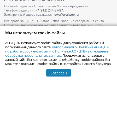
Главный редактор: Новокшонова Марина Аркадьевна,
Телефон редакции:
+7 (912) 244-87-87
,
Электронный адрес редакции:
news@uralweb.ru
Все права защищены. Любое использование содержания сайта
Uralweb.ru возможно только с предварительного письменного
согласия АО «ЦТВ».
Мы используем cookie-файлы
По вопросам размещения рекламы обращайтесь по тел.
+7 (912) 244-
87-87
,
adv@uralweb.ru
АО «ЦТВ» использует cookie-файлы для улучшения работы и
По вопросам размещения информации в разделе «Афиша»
пользования данного сайта.
Информация о Политике АО «ЦТВ»
afisha@uralweb.ru
по работе с cookie-файлами
,
о Политике АО «ЦТВ» в отношении
обработки персональных данных
. Продолжая использовать
Пользовательское соглашение на использование сайта
данный сайт, Вы даете согласие на обработку cookie-файлов. Вы
Политика АО «ЦТВ» в отношении обработки персональных данных
можете отключить cookie-файлы в настройках Вашего браузера.
Согласен
© 2006-
2026
Uralweb.ru
18+