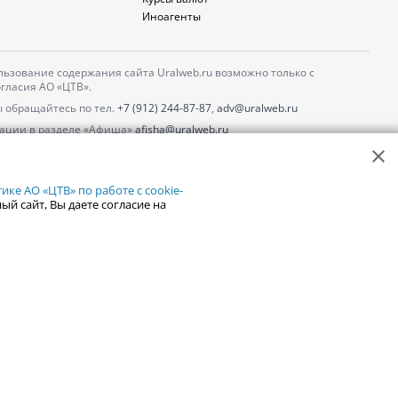
Иноагенты
ьзование содержания сайта Uralweb.ru возможно только с
гласия АО «ЦТВ».
 обращайтесь по тел.
+7 (912) 244-87-87
,
adv@uralweb.ru
ации в разделе «Афиша»
afisha@uralweb.ru
 использование сайта
обработки персональных данных
ке АО «ЦТВ» по работе с cookie-
ый сайт, Вы даете согласие на
18+