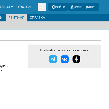
$
81.41
€
94.06
Войти
Регистрация
ГИ
РЕЙТИНГ
СПРАВКА
Uralweb.ru в социальных сетях
адио.
их