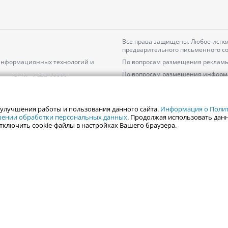
Все права защищены. Любое испол
предварительного письменного со
 информационных технологий и
По вопросам размещения рекламы
По вопросам размещения информ
серия
Эл № ФС77-82000
Пользовательское соглашение на
Политика АО «ЦТВ» в отношении 
 улучшения работы и пользования данного сайта.
Информация о Полити
ошении обработки персональных данных
. Продолжая использовать данн
тключить cookie-файлы в настройках Вашего браузера.