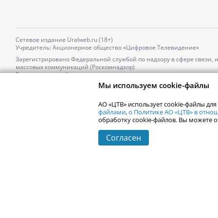
Сетевое издание Uralweb.ru (18+)
Учредитель: Акционерное общество «Цифровое Телевидение»
Зарегистрировано Федеральной службой по надзору в сфере связи,
массовых коммуникаций (Роскомнадзор)
Регистрационный номер и дата принятия решения о регистрации: 
от 18.10.2021 г.
Мы используем cookie-файлы
Главный редактор: Новокшонова Марина Аркадьевна,
Телефон редакции:
+7 (912) 244-87-87
,
АО «ЦТВ» использует cookie-файлы для
Электронный адрес редакции:
news@uralweb.ru
файлами
,
о Политике АО «ЦТВ» в отн
обработку cookie-файлов. Вы можете о
Согласен
© 2006-
2026
Uralweb.ru
Екатеринбург