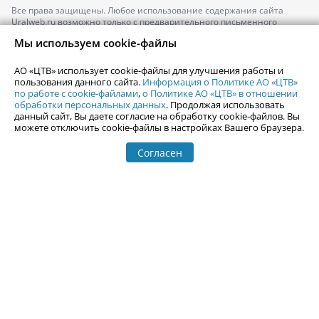
Все права защищены. Любое использование содержания сайта
Uralweb.ru возможно только с предварительного письменного
согласия АО «ЦТВ».
Мы используем cookie-файлы
По вопросам размещения рекламы обращайтесь по тел.
+7 (912) 244-
87-87
,
adv@uralweb.ru
АО «ЦТВ» использует cookie-файлы для улучшения работы и
По вопросам размещения информации в разделе «Афиша»
пользования данного сайта.
Информация о Политике АО «ЦТВ»
afisha@uralweb.ru
по работе с cookie-файлами
,
о Политике АО «ЦТВ» в отношении
обработки персональных данных
. Продолжая использовать
Пользовательское соглашение на использование сайта
данный сайт, Вы даете согласие на обработку cookie-файлов. Вы
Политика АО «ЦТВ» в отношении обработки персональных данных
можете отключить cookie-файлы в настройках Вашего браузера.
Согласен
© 2006-
2026
Uralweb.ru
18+