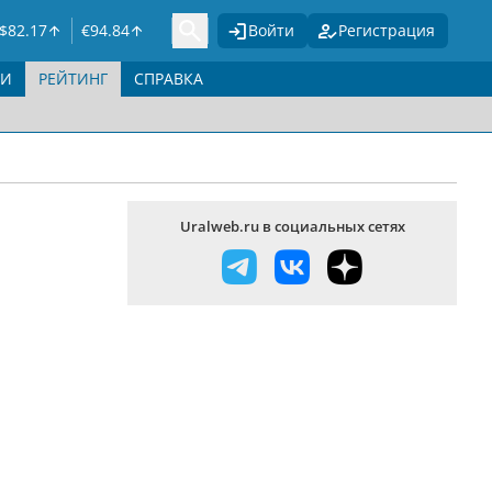
$
82.17
€
94.84
Войти
Регистрация
ГИ
РЕЙТИНГ
СПРАВКА
Uralweb.ru в социальных сетях