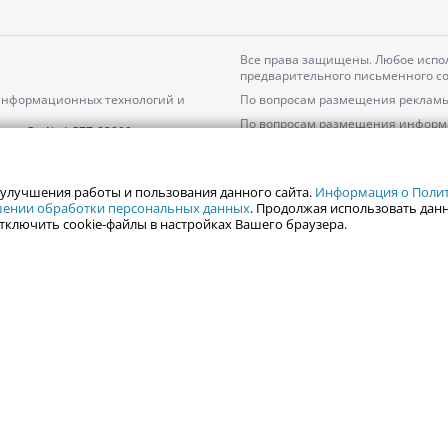
Все права защищены. Любое испол
предварительного письменного со
 информационных технологий и
По вопросам размещения рекламы
По вопросам размещения информ
серия
Эл № ФС77-82000
Пользовательское соглашение на
Политика АО «ЦТВ» в отношении 
 улучшения работы и пользования данного сайта.
Информация о Полити
ошении обработки персональных данных
. Продолжая использовать данн
тключить cookie-файлы в настройках Вашего браузера.