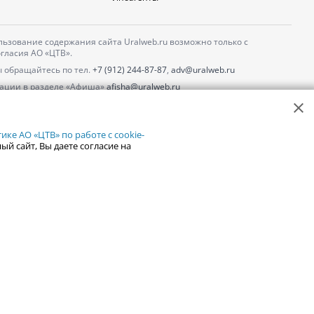
ьзование содержания сайта Uralweb.ru возможно только с
гласия АО «ЦТВ».
 обращайтесь по тел.
+7 (912) 244-87-87
,
adv@uralweb.ru
ации в разделе «Афиша»
afisha@uralweb.ru
 использование сайта
обработки персональных данных
ке АО «ЦТВ» по работе с cookie-
ый сайт, Вы даете согласие на
18+