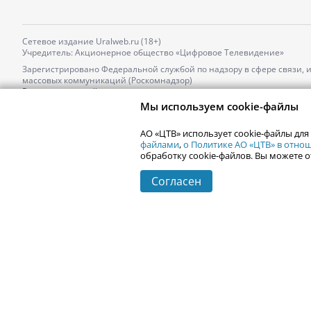
Сетевое издание Uralweb.ru (18+)
Учредитель: Акционерное общество «Цифровое Телевидение»
Зарегистрировано Федеральной службой по надзору в сфере связи,
массовых коммуникаций (Роскомнадзор)
Регистрационный номер и дата принятия решения о регистрации: 
от 18.10.2021 г.
Мы используем cookie-файлы
Главный редактор: Новокшонова Марина Аркадьевна,
Телефон редакции:
+7 (912) 244-87-87
,
АО «ЦТВ» использует cookie-файлы для
Электронный адрес редакции:
news@uralweb.ru
файлами
,
о Политике АО «ЦТВ» в отн
обработку cookie-файлов. Вы можете о
Согласен
© 2006-
2026
Uralweb.ru
Екатеринбург